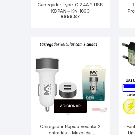
Carregador Type-C 2.4A 2 USB
T
Sex Shop
Brinquedos
Limpeza
Artes e Ofí
KDPAN – KN-109C
Pro
Crianças 
R$
58.87
Gu
Remédio
Segurança
Presentes
SJC
Etiquetas 
chaveiro
ADICIONAR
Carregador Rápido Veicular 2
Fon
entradas – Maxmidia
Uni