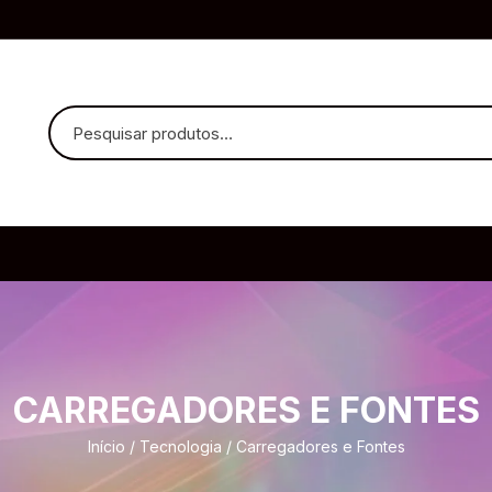
uvido Headphones
e Microfone
CARREGADORES E FONTES
ia
Início
/
Tecnologia
/ Carregadores e Fontes