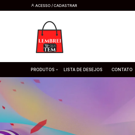
ACESSO / CADASTRAR
PRODUTOS
LISTA DE DESEJOS
CONTATO
Tecnologia
Fone de O
Headsets 
Moda, Beleza E Perfumaria
bijuteria
Cabos
Artesanato
Saúde
Pilha. Bater
Artigos para festa
moda
Microfone