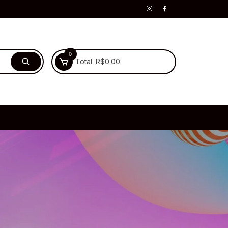
0
Total:
R$
0.00