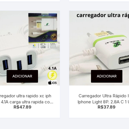
ADICIONAR
ADICIONAR
regador ultra rapido xc iph
Carregador Ultra Rápido 
 4.1A carga ultra rapida com
Iphone Light 8P. 2.8A C 1
R$
47.89
R$
37.89
3 entradas usb