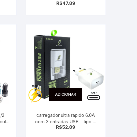
R$
47.89
Xc-Ur13
ADICIONAR
C/2
carregador ultra rápido 6.0A
cular
com 3 entradas USB – tipo C
R$
52.89
type c 30W