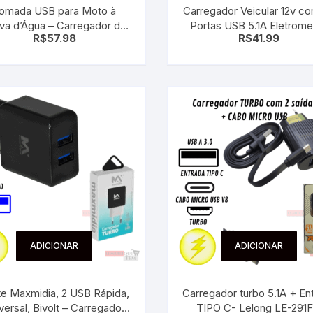
omada USB para Moto à
Carregador Veicular 12v c
 para Bebês e
cios
va d’Água – Carregador de
Portas USB 5.1A Eletrome
Pequenas
R$
57.98
R$
41.99
idão com Entrada Isqueiro
carregador veicular em Alu
 e Embalagens
e Adesivos
ADICIONAR
ADICIONAR
te Maxmidia, 2 USB Rápida,
Carregador turbo 5.1A + En
versal, Bivolt – Carregador
TIPO C- Lelong LE-291