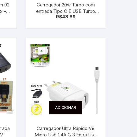
om 02
Carregador 20w Turbo com
x –
entrada Tipo C E USB Turbo
R$
48.89
mínio
5.1a Lelong Le-283
ADICIONAR
trada
Carregador Ultra Rápido V8
FV
Micro Usb 1,4A C 3 Entra Usb