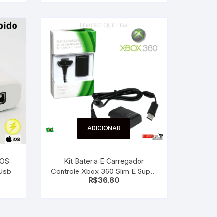
ADICIONAR
IOS
Kit Bateria E Carregador
 Usb
Controle Xbox 360 Slim E Super
R$
36.80
Slim