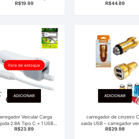
R$
19.99
R$
44.89
Turbo
Fora de estoque
ADICIONAR
ADICIONAR
arregador Veicular Carga
carregador de cinzeiro 
pida 2.8A Tipo C + 1 USB
saida USB – carregador vei
R$
23.89
R$
29.98
Extra X-Cell
em Alúminio