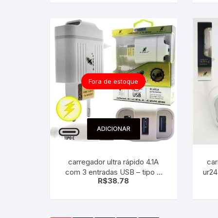
Fora de estoque
ADICIONAR
carregador ultra rápido 4.1A
car
com 3 entradas USB – tipo C
ur24
R$
38.78
type c