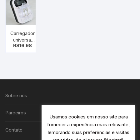
antiga
Carregador
universal
R$
16.98
para
baterias e
Celulares
Sobre nós
Parceiros
Usamos cookies em nosso site para
fornecer a experiência mais relevante,
Contato
lembrando suas preferências e visitas