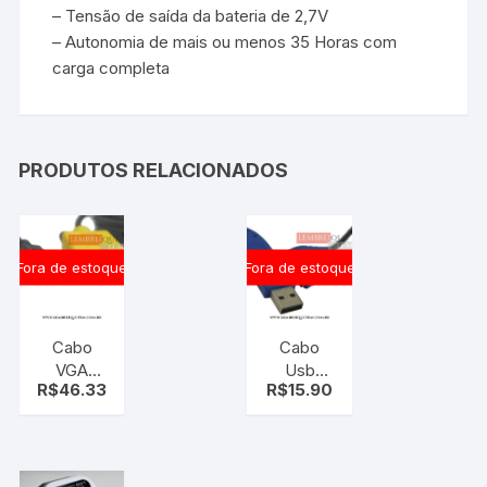
– Tensão de saída da bateria de 2,7V
– Autonomia de mais ou menos 35 Horas com
carga completa
PRODUTOS RELACIONADOS
Fora de estoque
Fora de estoque
Cabo
Cabo
VGA
Usb
R$
46.33
R$
15.90
femea
Nokia
para S
Ca-42
VIDEO
6101 3220
macho 15
7250
metros
conexao