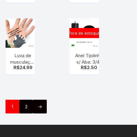
pesada
com tecido
Nylon
Cabo
Rígido
Fora de estoque
Luva de
Anel Tijolinho
musculação
s/ Aba: 3/4″
R$
24.99
R$
2.50
– Preto
Equipamentos
Fitness etc
1
2
→