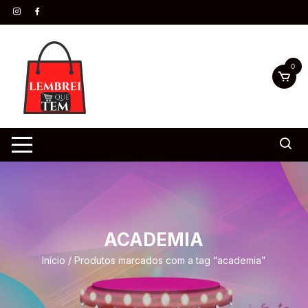
0
ACADEMIA
Início
/ Produtos marcados com a tag “academia”