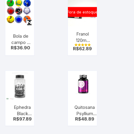
suplemento
Fora de estoque
Franol
Bola de
120mg
campo e
15mg 20
R$
36.90
R$
62.89
futsal
Avaliação
caps
5.00
Couro
de 5
sanofi
Sintético
Costurada
Ephedra
Quitosana
Black
Psyllium
R$
97.89
R$
48.89
200mg 60
vitamina C
cap –
Cromo 120
Vitamin
CAPs –