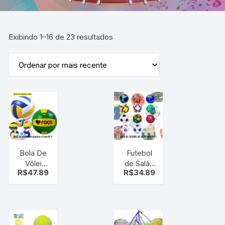
Exibindo 1–16 de 23 resultados
Bola De
Futebol
Vôlei
de Salão
R$
47.89
R$
34.89
Para
Bola
Quadra e
Couro
Praia Nº
Sintético
5 –
Costurada
voleibol
– Número