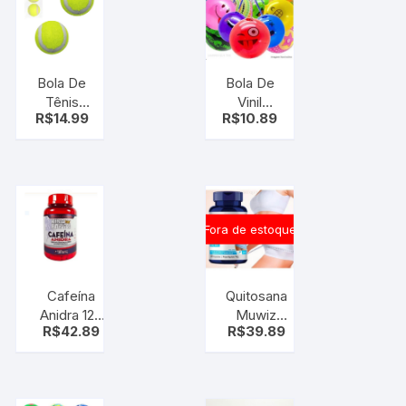
3 – bola
de futebol
Bola De
Bola De
Tênis
Vinil
R$
14.99
R$
10.89
Com 2 –
Cordão
Brinquedo
Mola
Para
Inflável –
Cachorro
Bola
ou jogo
Corda
do taco
Fora de estoque
Cafeína
Quitosana
Anidra 120
Muwiz
R$
42.89
R$
39.89
Cáp –
600MG –
suplemento
Spirulina,
melhora no
Psyllium e
desempenho
Beringela –