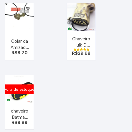
Chaveiro
Colar da
Hulk De
Amizade
Metal
R$
8.70
R$
29.98
2 Partes
Avaliação
Punho do
5.00
de 5
Hulk
Marvel
Fora de estoque
chaveiro
Batman
R$
9.89
pelúcia