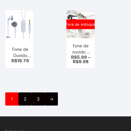
esportes
ouvido
y30
com
display
microfone
digital
esportes
Fora de estoque
Branco
fone de
Fone de
ouvido –
Ouvido
R$
5.99
–
universal
R$
19.79
Com
R$
8.98
simples-
Microfone
130 cm
H330
branco
ou preto
1
2
3
→