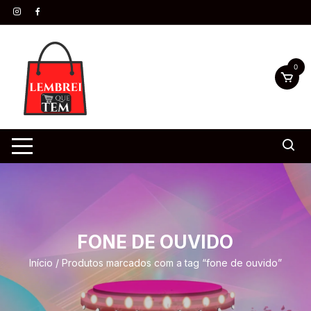
0
FONE DE OUVIDO
Início
/ Produtos marcados com a tag “fone de ouvido”