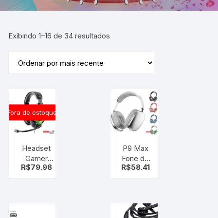
Exibindo 1–16 de 34 resultados
Fora de estoque
Headset
P9 Max
Gamer
Fone de
R$
79.98
R$
58.41
Fone C
Ouvido
Microfone
Bluetooth
Compatível
Sem Fio
PS4 PC
Estéreo
Xbox One
HiFi com