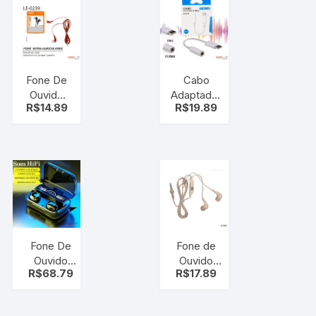
P2
Fone De
Cabo
Ouvido
Adaptador
R$
14.89
R$
19.89
Com Fio
Tipo C
Estéreo
Usb-c
Colorido
Para Fone
Entrada
Ouvido P2
P2 Le-
Femea
0239
3.5mm
Fone De
Fone de
Ouvido
Ouvido
R$
68.79
R$
17.89
bluetooth
Com Fio E
5.1 Sem Fio
Microfone
Estéreo
LE-0240