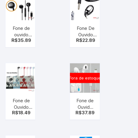
Smartphone
Microfone
Multilaser
PH298
Fone de
Fone De
ouvido
Ouvido
R$
35.89
R$
22.89
tipo C
Com
Estéreo
Microfone
microfone
Estéreo
volume
P2 Com
play
Fio Le-
pause –
0234 –
Fora de estoque
TYPE-C
Lelong
Fone de
Fone de
Ouvido
Ouvido
R$
18.49
R$
37.89
Stereo
para
com
Iphone
Microfone
Lightning
Lelong –
Ip