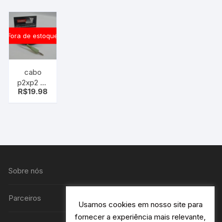
2.5mm x
macho 15
3.5mm
metros
p2xp1
Fora de estoque
cabo
p2xp2 C/
R$
19.98
anti-
ruido
1,50m
Sobre nós
Parceiros
Usamos cookies em nosso site para
fornecer a experiência mais relevante,