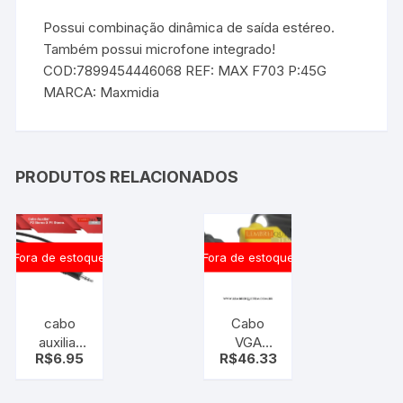
Possui combinação dinâmica de saída estéreo.
Também possui microfone integrado!
COD:7899454446068 REF: MAX F703 P:45G
MARCA: Maxmidia
PRODUTOS RELACIONADOS
Fora de estoque
Fora de estoque
cabo
Cabo
auxiliar
VGA
R$
6.95
R$
46.33
p2
femea
Stereo x
para S
p1 stereo
VIDEO