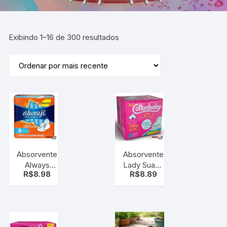
Exibindo 1–16 de 300 resultados
Absorvente
Absorvente
Always
Lady Suave
R$
8.98
R$
8.89
Seca Com
Abas com
Abas P 8
8 Unidades
Unidades
–
Cottonbaby