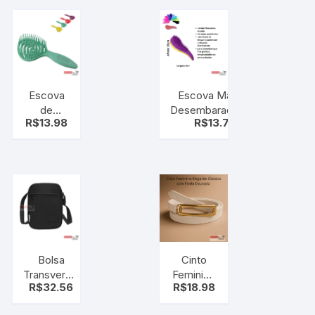
9ml
Escova
Escova Mágica
de
Desembaraçadora
R$
13.98
R$
13.78
Cabelo
Para Cabelos
Dompel
Cores Sortidas
Pirulito –
Pente
Bolsa
Cinto
Transversal
Feminino
R$
32.56
R$
18.98
Para
Elegante
Celular
Clássico