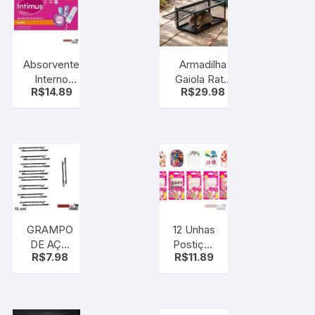
Absorvente
Armadilha
Interno
Gaiola Rato
R$
14.89
R$
29.98
Intimus
Camundongo
Discreto
Roedores
Super 8 –
Ratoeira
Mulher
GRAMPO
12 Unhas
DE AÇO
Postiças
R$
7.98
R$
11.89
P/CABELO
Infantis
N 05 C/15
MF8899
PCS – 217