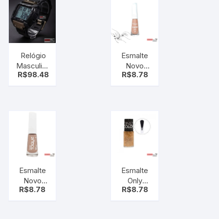
Relógio
Esmalte
Masculino
Novo
R$
98.48
R$
8.78
Digital
Toque
Esportivo
Nuances
Natação
Duna
Cremoso
8ml
Esmalte
Esmalte
Novo
Only
R$
8.78
R$
8.78
Toque
Color
Nude
Banho
Metalico
De Ouro