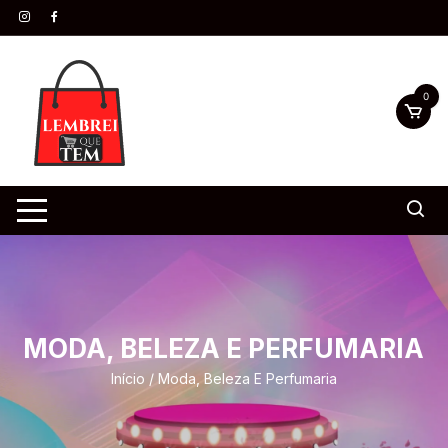
0
MODA, BELEZA E PERFUMARIA
Início
/ Moda, Beleza E Perfumaria