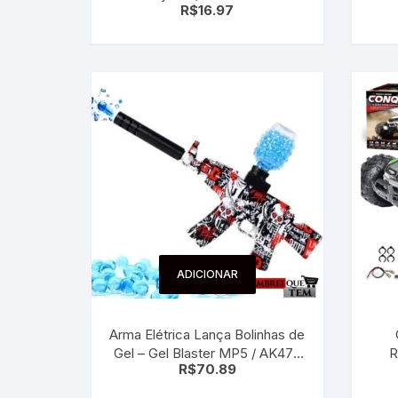
R$
16.97
ADICIONAR
Arma Elétrica Lança Bolinhas de
Gel – Gel Blaster MP5 / AK47 |
R
R$
70.89
Metralhadora Elétrica com
Bolinhas Grátis