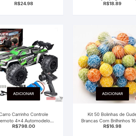
R$
24.98
R$
18.89
– Pião
borracha – Barata
ADICIONAR
ADICIONAR
Carro Carrinho Controle
Kit 50 Bolinhas de Gud
emoto 4×4 Automodelo
Brancas Com Brilhinhos 
R$
798.00
R$
16.98
50km/h