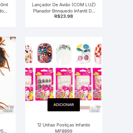
50ml
Lançador De Avião (COM LUZ)
do
Planador Brinquedo Infantil De
R$
23.98
Espuma Catapulta
ADICIONAR
12 Unhas Postiças Infantis
/5
MF8899