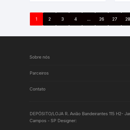
1
2
3
4
…
26
27
2
Sobre nós
Parceiros
Contato
DEPÓSITO/LOJA R. Avião Bandeirantes 115 H2- Ja
Campos - SP Designer: