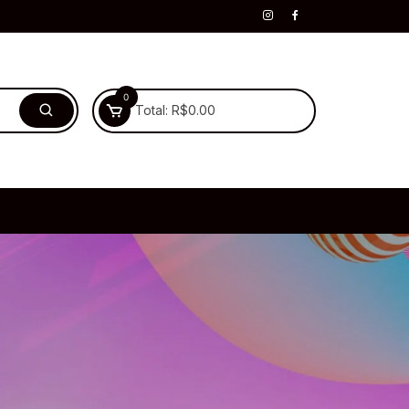
0
Total:
R$
0.00