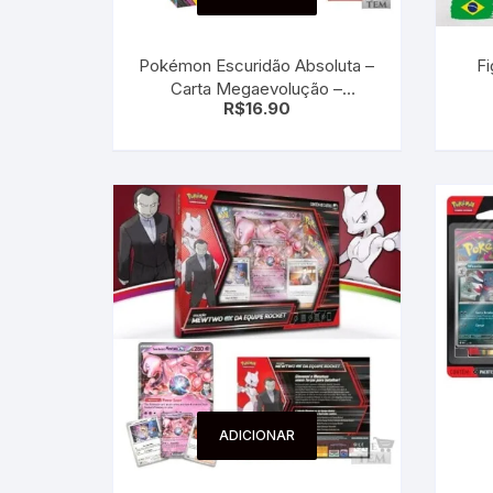
Sex Shop
Brinquedos
Limpeza
Artes e Ofí
Crianças 
Pokémon Escuridão Absoluta –
F
Remédio
Segurança
Presentes
Carta Megaevolução –
R$
16.90
Escuridão
SJC
Etiquetas 
chaveiro
ADICIONAR