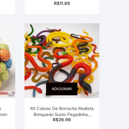
R$
11.89
ADICIONAR
e
Kit Cobras De Borracha Realista
16mm
Brinquedo Susto Pegadinhas
R$
26.98
Amarelo