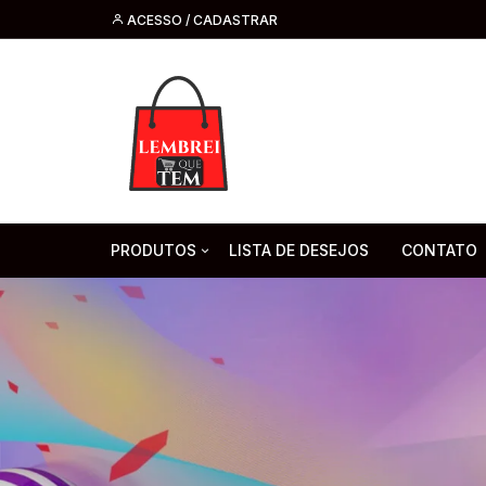
ACESSO / CADASTRAR
PRODUTOS
LISTA DE DESEJOS
CONTATO
Tecnologia
Fone de O
Headsets 
Moda, Beleza E Perfumaria
bijuteria
Cabos
Artesanato
Saúde
Pilha. Bater
Artigos para festa
moda
Microfone