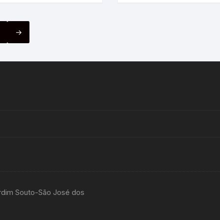
8
→
rdim Souto-São José dos