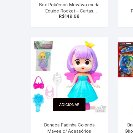
Box Pokémon Mewtwo ex da
Equipe Rocket – Cartas
R$
149.98
pokemon
ADICIONAR
Boneca Fadinha Colorida
Br
Mayee c/ Acessórios
Gir