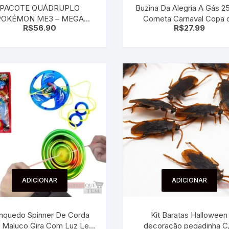
PACOTE QUÁDRUPLO
Buzina Da Alegria A Gás 2
POKÉMON ME3 – MEGA
Corneta Carnaval Copa 
R$
56.90
R$
27.99
EVOLUÇÃO EQUILÍBRIO
Mundo Festa Eventos
PERFEITO
ADICIONAR
ADICIONAR
inquedo Spinner De Corda
Kit Baratas Halloween
o Maluco Gira Com Luz Led
decoração pegadinha C