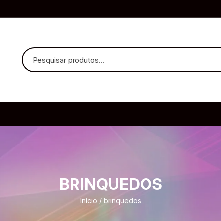
uvido Headphones
e Microfone
BRINQUEDOS
ia
Início
/ brinquedos