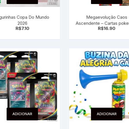
 para Bebês e
cios
Pequenas
igurinhas Copa Do Mundo
Megaevolução Caos
 e Embalagens
2026
Ascendente – Cartas pok
R$
7.10
R$
16.90
e Adesivos
ADICIONAR
ADICIONAR