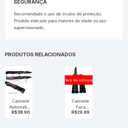
SEGURANÇA
Recomendado o uso de óculos de proteção.
Produto indicado para maiores de idade ou uso
supervisionado.
PRODUTOS RELACIONADOS
Fora de estoque
Canivete
Canivete
Automatico
Faca
R$
38.90
R$
29.89
Militar
Butterfly C/
Knife / Clip
Bainha
(F-998) AK
(Borboleta)