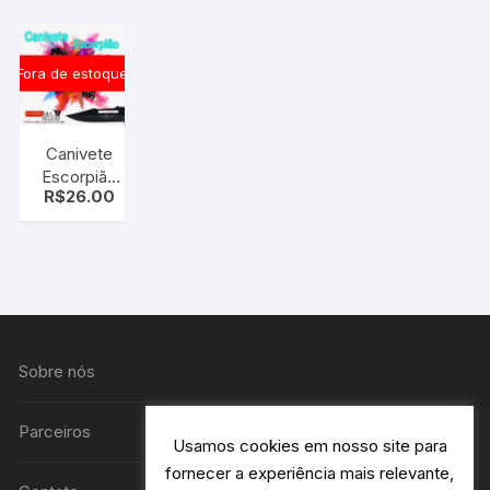
Fora de estoque
Canivete
Escorpião
R$
26.00
Automático
Esportivo
Saque
Rápido
Escorpião
K-860 C/
Clip
Sobre nós
Parceiros
Usamos cookies em nosso site para
fornecer a experiência mais relevante,