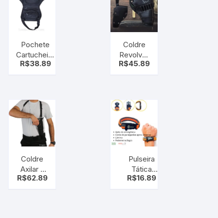
Elétrica com
Bolinhas
Grátis
Pochete
Coldre
Cartucheira
Revolver
R$
38.89
R$
45.89
De Perna,
32
Motoboy,
sintético
Camping
Paintball
Tático
Coldre
Pulseira
Axilar –
Tática
R$
62.89
R$
16.89
estilo
Sobrevivência
casaco –
+ Apito +
Pistola
Pederneira