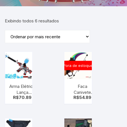
Exibindo todos 6 resultados
Fora de estoque
Arma Elétrica
Faca
Lança
Canivete
R$
70.89
R$
54.89
Bolinhas de
Karambit
Gel – Gel
Com Bainha
Blaster MP5
CSGO
/ AK47 |
Camping
Metralhadora
Sobrevivencia