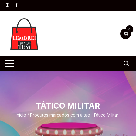
0
TÁTICO MILITAR
Início
/ Produtos marcados com a tag “Tático Militar”