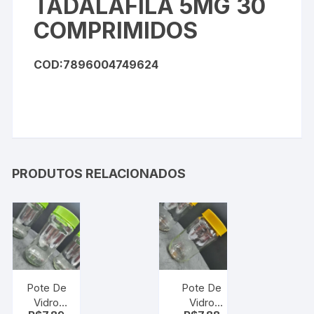
TADALAFILA 5MG 30
COMPRIMIDOS
COD:7896004749624
PRODUTOS RELACIONADOS
Pote De
Pote De
Vidro
Vidro