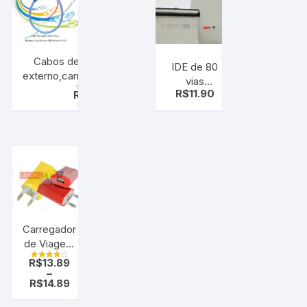
Cabos de dados v3 p/ HD
IDE de 80
externo,camera,GPS,filmadora
vias
etc
R$
11.90
R$
24.97
(antecessor
Avaliação
4.00
do sata)
de 5
Carregador
de Viagem
USB , Para
R$
13.89
Avaliação
todos
–
4.00
de 5
R$
14.89
celulares