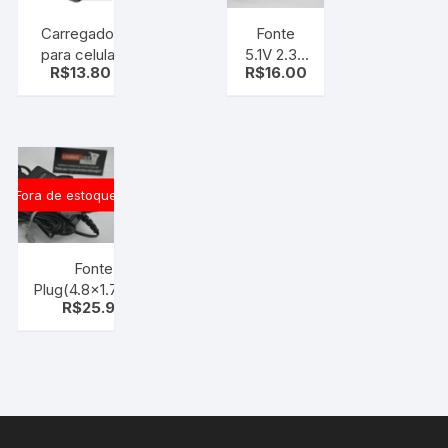
Carregador
Fonte
para celular
5.1V 2.3A
R$
13.80
R$
16.00
(smartphone)
netbit
C/ cabo
micro usb
Fora de estoque
Fonte
Plug(4.8×1.7mm)
R$
25.99
15V 1.6A