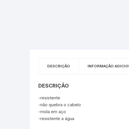
Sex Shop
Brinquedos
Limpeza
Artes e Ofí
Crianças 
Remédio
Segurança
Presentes
SJC
Etiquetas 
chaveiro
DESCRIÇÃO
INFORMAÇÃO ADICIO
DESCRIÇÃO
-resistente
-não quebra o cabelo
-mola em aço
-resistente a água