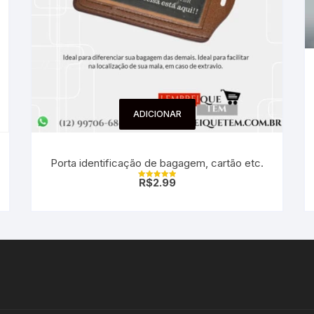
ADICIONAR
Porta identificação de bagagem, cartão etc.
R$
2.99
Avaliação
5.00
de 5