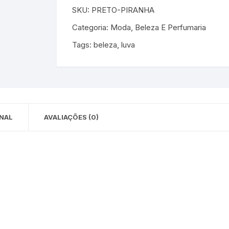
SKU:
PRETO-PIRANHA
 para Bebês e
cios
Pequenas
Categoria:
Moda, Beleza E Perfumaria
 e Embalagens
Tags:
beleza
,
luva
e Adesivos
NAL
AVALIAÇÕES (0)