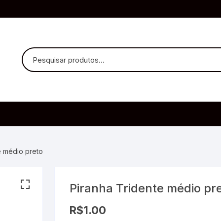
uvido Headphones
e Microfone
e médio preto
Piranha Tridente médio pr
ia
R$
1.00