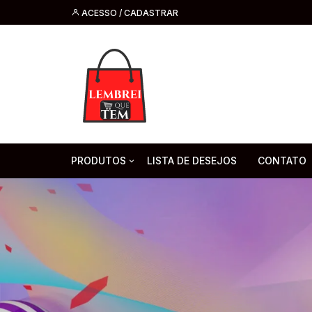
ACESSO / CADASTRAR
PRODUTOS
LISTA DE DESEJOS
CONTATO
Tecnologia
Fone de O
Headsets 
Moda, Beleza E Perfumaria
bijuteria
Cabos
Artesanato
Saúde
Pilha. Bater
Artigos para festa
moda
Microfone