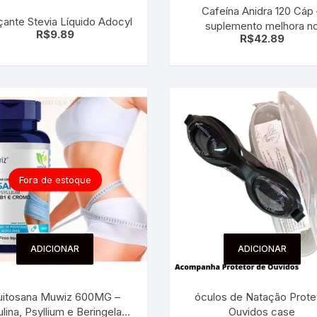
Cafeína Anidra 120 Cáp
 para Bebês e
cios
ante Stevia Líquido Adocyl
suplemento melhora n
R$
9.89
Pequenas
R$
42.89
desempenho
 e Embalagens
e Adesivos
Fora de estoque
ADICIONAR
ADICIONAR
uitosana Muwiz 600MG –
óculos de Natação Protetor
ulina, Psyllium e Beringela –
Ouvidos case