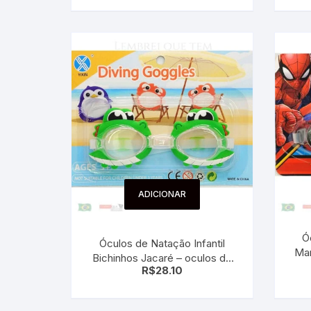
ADICIONAR
Ó
Óculos de Natação Infantil
Mar
Bichinhos Jacaré – oculos de
R$
28.10
mergulho