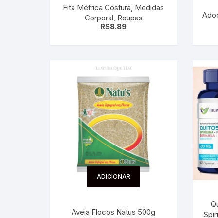
Fita Métrica Costura, Medidas
Sex Shop
Brinquedos
Limpeza
Artes e Ofí
Adoç
Corporal, Roupas
Crianças 
R$
8.89
Remédio
Segurança
Presentes
SJC
Etiquetas 
chaveiro
ADICIONAR
Q
Aveia Flocos Natus 500g
Spir