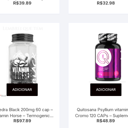
R$
39.89
R$
32.98
suplemento
ADICIONAR
ADICIONAR
edra Black 200mg 60 cap –
Quitosana Psyllium vitami
tamin Horse – Termogenic
Cromo 120 CAPs – Suple
R$
97.89
R$
48.89
suplemento efedrina