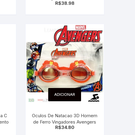
R$
38.98
com engate rápido
ADICIONAR
na C
Oculos De Natacao 3D Homem
mento
de Ferro Vingadores Avengers
R$
34.80