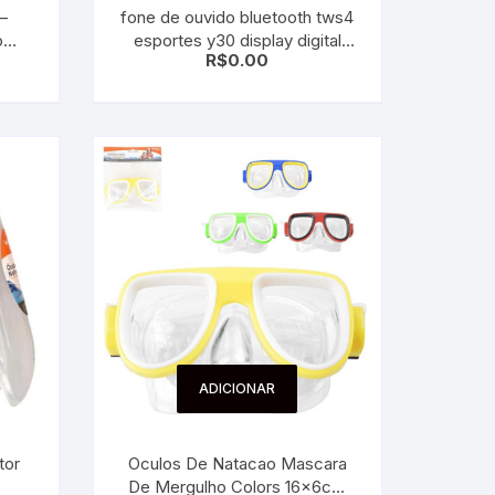
 –
fone de ouvido bluetooth tws4
o
esportes y30 display digital
R$
0.00
Branco
ADICIONAR
Oculos De Natacao Mascara
De Mergulho Colors 16x6cm