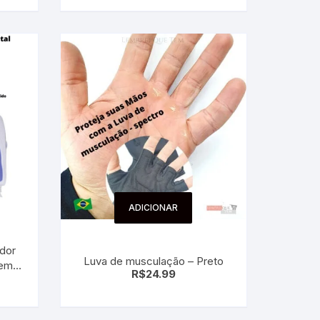
ADICIONAR
dor
Luva de musculação – Preto
gem
R$
24.99
agem
ixa
agem