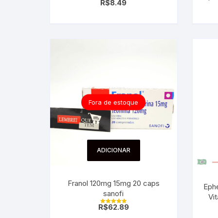
R$
8.49
Fora de estoque
ADICIONAR
Franol 120mg 15mg 20 caps
Eph
sanofi
Vi
R$
62.89
Avaliação
5.00
de 5