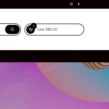
0
Total:
R$
0.00