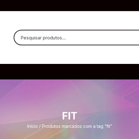
uvido Headphones
e Microfone
FIT
ia
Início
/ Produtos marcados com a tag “fit”