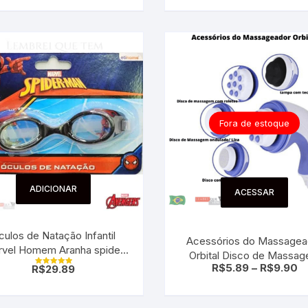
Fora de estoque
ADICIONAR
ACESSAR
culos de Natação Infantil
Acessórios do Massagea
vel Homem Aranha spider
Orbital Disco de Massa
man
R$
5.89
–
R$
9.90
R$
29.89
ondulado, Disco de mass
Avaliação
5.00
com roletes, Disco com l
de 5
para pés, Disco de mass