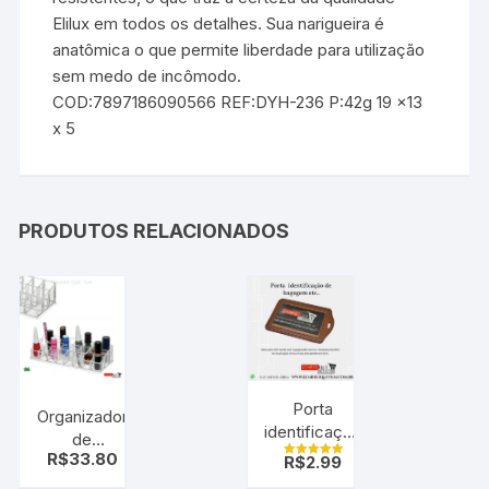
Elilux em todos os detalhes. Sua narigueira é
anatômica o que permite liberdade para utilização
sem medo de incômodo.
COD:7897186090566 REF:DYH-236 P:42g 19 x13
x 5
PRODUTOS RELACIONADOS
Porta
Organizador
identificação
de
de
R$
33.80
R$
2.99
Cosméticos
Avaliação
bagagem,
5.00
Ricca 24
de 5