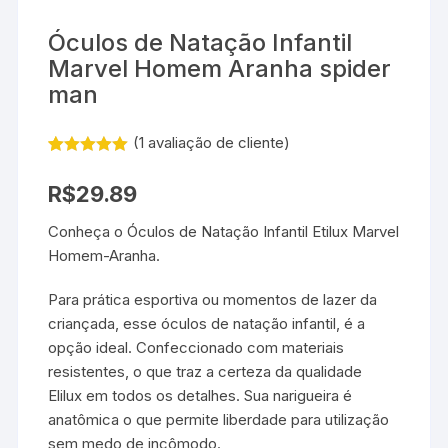
Óculos de Natação Infantil
Marvel Homem Aranha spider
man
(
1
avaliação de cliente)
Avaliado
1
como
5.00
R$
29.89
de 5, com
baseado
em
Conheça o Óculos de Natação Infantil Etilux Marvel
avaliação de
Homem-Aranha.
cliente
Para prática esportiva ou momentos de lazer da
criançada, esse óculos de natação infantil, é a
opção ideal. Confeccionado com materiais
resistentes, o que traz a certeza da qualidade
Elilux em todos os detalhes. Sua narigueira é
anatômica o que permite liberdade para utilização
sem medo de incômodo.