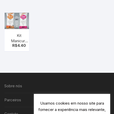
cartão etc.
Divisórias –
porta
esmalte,
baton
Kit
Manicure
R$
4.40
Descartável
com Creme
Hidratante
(luva)
Sobre nós
Parceiros
Usamos cookies em nosso site para
fornecer a experiência mais relevante,
Contato