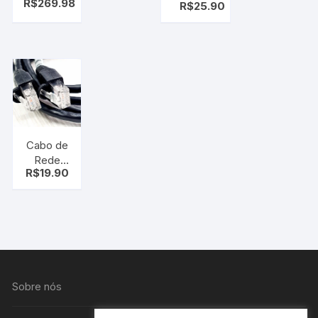
R$
269.98
caixa
R$
25.90
ADAPTÁVEL
com 10
vermelho
un de
10ml –
caixa
fechada
– envio
imediato
Cabo de
Rede
R$
19.90
1.80 m
Sobre nós