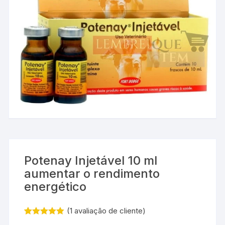
Potenay Injetável 10 ml
aumentar o rendimento
energético
(
1
avaliação de cliente)
Avaliado
1