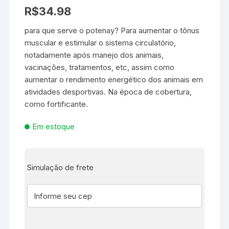
como
5.00
R$
34.98
de 5, com
baseado
em
para que serve o potenay? Para aumentar o tônus
avaliação de
muscular e estimular o sistema circulatório,
cliente
notadamente após manejo dos animais,
vacinações, tratamentos, etc, assim como
aumentar o rendimento energético dos animais em
atividades desportivas. Na época de cobertura,
como fortificante.
Em estoque
Simulação de frete