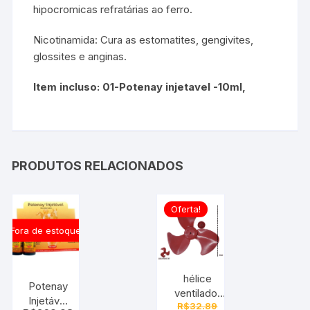
hipocromicas refratárias ao ferro.
Nicotinamida: Cura as estomatites, gengivites,
glossites e anginas.
Item incluso:
01-Potenay injetavel -10ml,
PRODUTOS RELACIONADOS
Oferta!
Fora de estoque
hélice
Potenay
ventilador
Injetável
R$
32.89
40 cm 3 pás