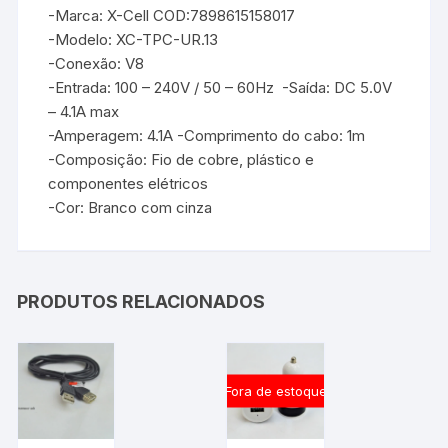
-Marca: X-Cell COD:7898615158017
-Modelo: XC-TPC-UR.13
-Conexão: V8
-Entrada: 100 – 240V / 50 – 60Hz -Saída: DC 5.0V
– 4.1A max
-Amperagem: 4.1A -Comprimento do cabo: 1m
-Composição: Fio de cobre, plástico e
componentes elétricos
-Cor: Branco com cinza
PRODUTOS RELACIONADOS
Fora de estoque