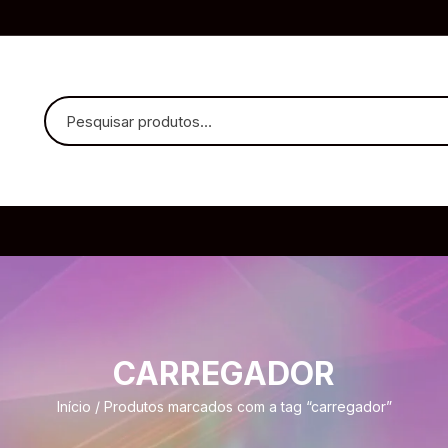
uvido Headphones
e Microfone
CARREGADOR
ia
Início
/ Produtos marcados com a tag “carregador”