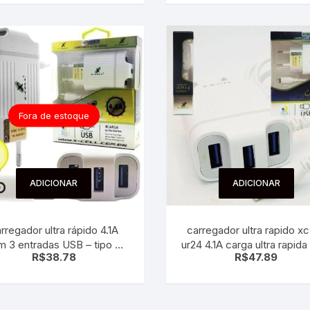
Fora de estoque
ADICIONAR
ADICIONAR
rregador ultra rápido 4.1A
carregador ultra rapido xc
m 3 entradas USB – tipo C
ur24 4.1A carga ultra rapid
R$
38.78
R$
47.89
type c
3 entradas usb