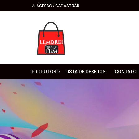
ACESSO / CADASTRAR
PRODUTOS
LISTA DE DESEJOS
CONTATO
Tecnologia
Fone de O
Headsets 
Moda, Beleza E Perfumaria
bijuteria
Cabos
Artesanato
Saúde
Pilha. Bater
Artigos para festa
moda
Microfone