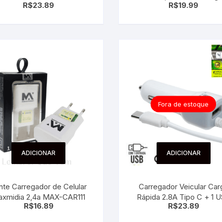
R$
23.89
R$
19.99
Carregador de Cinzeiro
Turbo
Fora de estoque
ADICIONAR
ADICIONAR
nte Carregador de Celular
Carregador Veicular Car
xmidia 2,4a MAX-CAR111
Rápida 2.8A Tipo C + 1 
R$
16.89
R$
23.89
Extra X-Cell