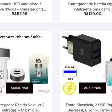
omada USB para Moto à
Carregador de bateria digi
 para Bebês e
cios
va d’Água – Carregador de
inteligente para carro,
Pequenas
R$
57.98
R$
120.00
idão com Entrada Isqueiro
carregamento rápido12v
 e Embalagens
protetor automático,
e Adesivos
ADICIONAR
ADICIONAR
regador Rápido Veicular 2
Fonte Maxmidia, 2 USB Ráp
entradas – Maxmidia
Universal, Bivolt – Carreg