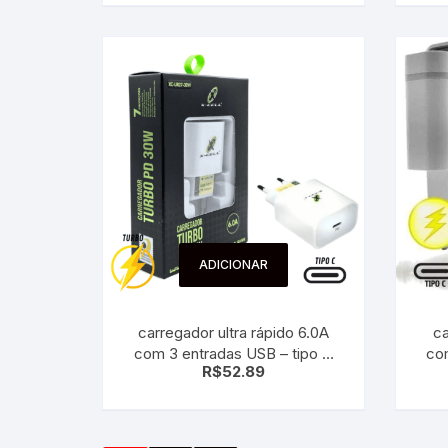
ADICIONAR
carregador ultra rápido 6.0A
ca
com 3 entradas USB – tipo C
co
R$
52.89
type c 30W