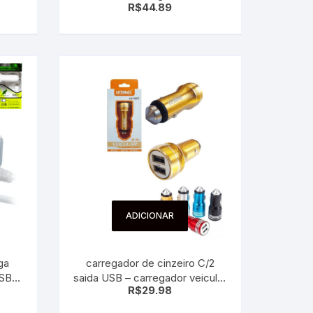
R$
44.89
ADICIONAR
ga
carregador de cinzeiro C/2
USB
saida USB – carregador veicular
R$
29.98
em Alúminio