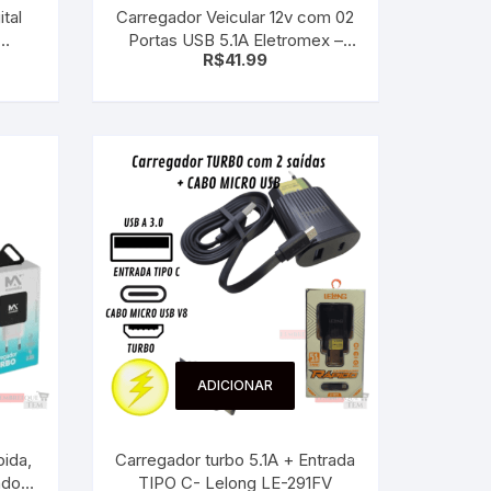
tal
Carregador Veicular 12v com 02
Portas USB 5.1A Eletromex –
R$
41.99
,
carregador veicular em Alumínio
ADICIONAR
ida,
Carregador turbo 5.1A + Entrada
ador
TIPO C- Lelong LE-291FV