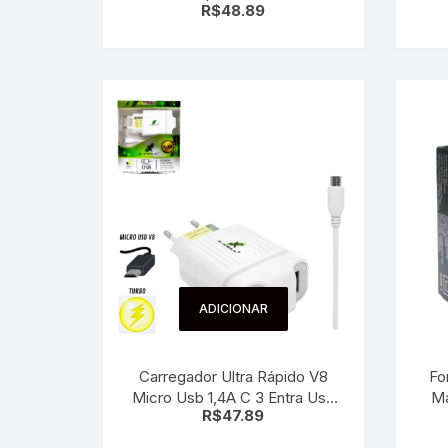
R$
48.89
5.1a Lelong Le-283
ADICIONAR
Carregador Ultra Rápido V8
Fo
Micro Usb 1,4A C 3 Entra Usb
Ma
R$
47.89
Xc-Ur13