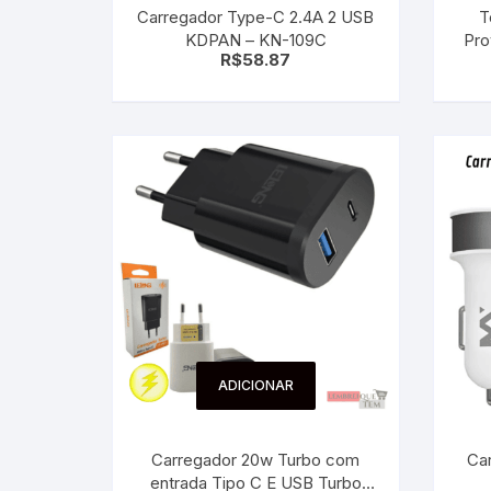
Carregador Type-C 2.4A 2 USB
T
Sex Shop
Brinquedos
Limpeza
Artes e Ofí
KDPAN – KN-109C
Pro
Crianças 
R$
58.87
Gu
Remédio
Segurança
Presentes
SJC
Etiquetas 
chaveiro
ADICIONAR
Carregador 20w Turbo com
Car
entrada Tipo C E USB Turbo