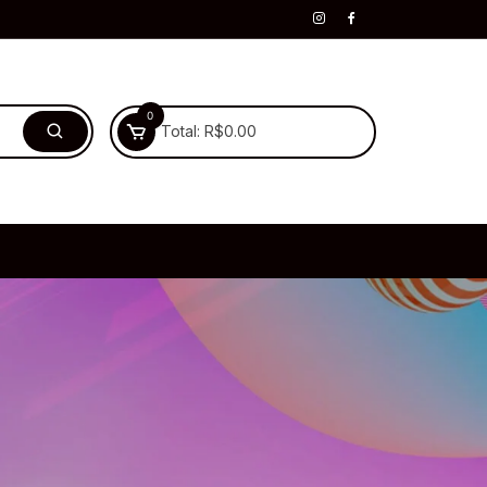
0
Total:
R$
0.00