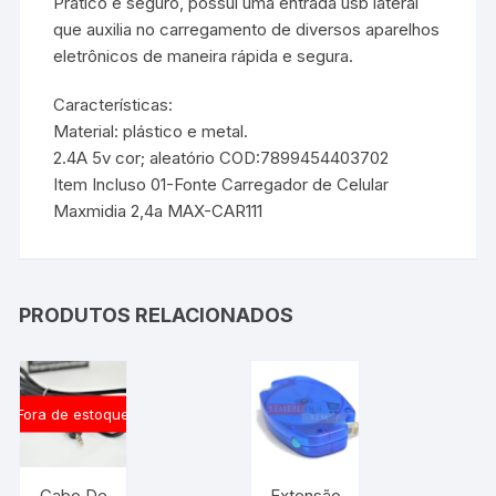
Prático e seguro, possui uma entrada usb lateral
que auxilia no carregamento de diversos aparelhos
eletrônicos de maneira rápida e segura.
Características:
Material: plástico e metal.
2.4A 5v cor; aleatório COD:7899454403702
Item Incluso 01-Fonte Carregador de Celular
Maxmidia 2,4a MAX-CAR111
PRODUTOS RELACIONADOS
Fora de estoque
Cabo De
Extensão