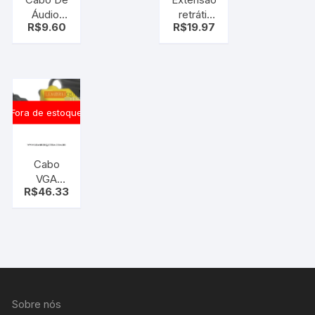
Áudio,
retrátil
R$
9.60
R$
19.97
Estéreo
rj45
P2 X Rca
dourado
Fora de estoque
Cabo
VGA
R$
46.33
femea
para S
VIDEO
macho 15
metros
Sobre nós