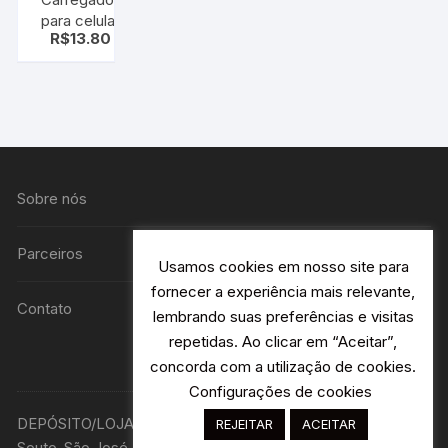
para celular
R$
13.80
(smartphone)
C/ cabo
micro usb
Sobre nós
Parceiros
Usamos cookies em nosso site para
fornecer a experiência mais relevante,
Contato
lembrando suas preferências e visitas
repetidas. Ao clicar em “Aceitar”,
concorda com a utilização de cookies.
Configurações de cookies
DEPÓSITO/LOJA R. Avião Bandeirantes 115 H2- Jardim
REJEITAR
ACEITAR
Souto-São José dos Campos - SP Designer: