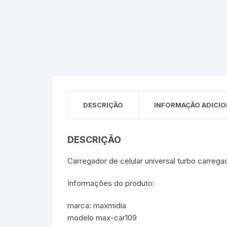
Sex Shop
Brinquedos
Limpeza
Artes e Ofí
Crianças 
Remédio
Segurança
Presentes
SJC
Etiquetas 
chaveiro
DESCRIÇÃO
INFORMAÇÃO ADICIO
DESCRIÇÃO
Carregador de celular universal turbo carrega
Informações do produto:
marca: maxmidia
modelo max-car109