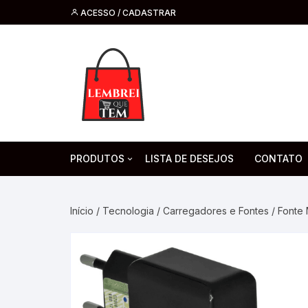
ACESSO / CADASTRAR
PRODUTOS
LISTA DE DESEJOS
CONTATO
Tecnologia
Fone de O
Headsets 
Início
/
Tecnologia
/
Carregadores e Fontes
/ Fonte 
Moda, Beleza E Perfumaria
bijuteria
Cabos
Artesanato
Saúde
Pilha. Bater
Artigos para festa
moda
Microfone