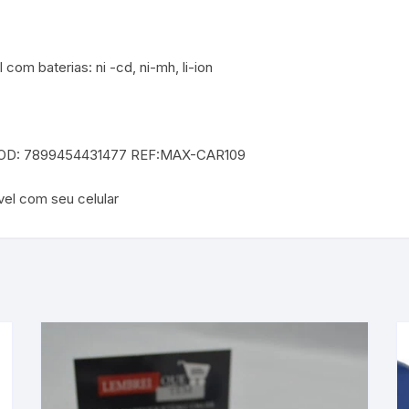
com baterias: ni -cd, ni-mh, li-ion
re COD: 7899454431477 REF:MAX-CAR109
vel com seu celular