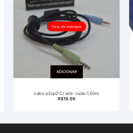
Fora de estoque
ADICIONAR
cabo p2xp2 C/ anti- ruido 1,50m
R$
19.98