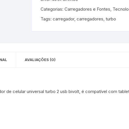
 para Bebês e
cios
Categorias:
Carregadores e Fontes
,
Tecnolo
Pequenas
Tags:
carregador
,
carregadores
,
turbo
 e Embalagens
e Adesivos
NAL
AVALIAÇÕES (0)
dor de celular universal turbo 2 usb bivolt, é compatível com tabl