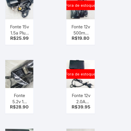
Fora de estoque
Fonte 15v
Fonte 12v
1.5a Plug
500mA
R$
25.99
R$
19.80
(4. x
Bivolt /
1.mm)
120050-
-3A-
H3
232wt15
Fora de estoque
Fonte
Fonte 12v
5.2v 1A
2.0A
R$
28.90
R$
39.95
Bivolt –
resistente
PG5213
a agua
A08NS –
Bivolt –
PLUG P4
JY