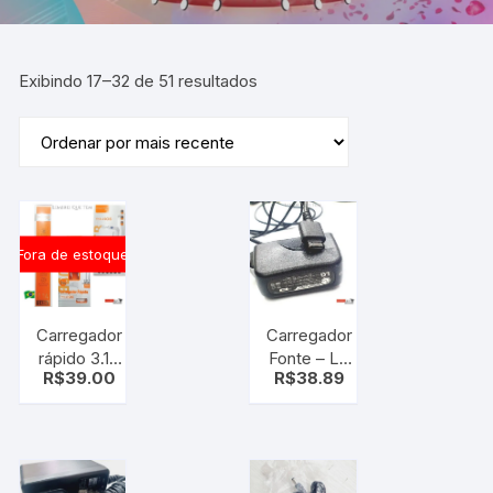
Exibindo 17–32 de 51 resultados
Fora de estoque
Carregador
Carregador
rápido 3.1A
Fonte – LG
R$
39.00
R$
38.89
H` Maston
Sta-p52wr
PRO – fast
5.1v 0.7A –
IOS
(celular
antigo)