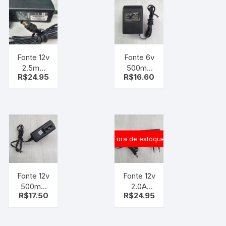
1202000 –
PLUG P4
– speed
dome
Fonte 12v
Fonte 6v
2.5mA
500mA
R$
24.95
R$
16.60
Bivolt /
Bivolt –
ADP
S/ PLUG
30BW K
– PLUG
6MM 4.3
MM
Fora de estoque
Fonte 12v
Fonte 12v
500mA
2.0A
R$
17.50
R$
24.95
Bivolt /
Bivolt /
PST 0512
FSP024
– S/
DHEN1 –