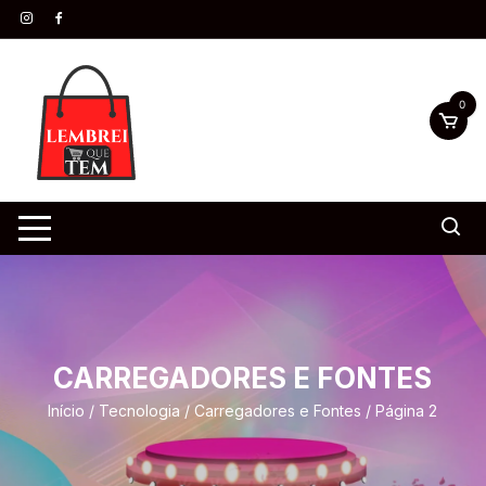
0
CARREGADORES E FONTES
Início
/
Tecnologia
/
Carregadores e Fontes
/ Página 2