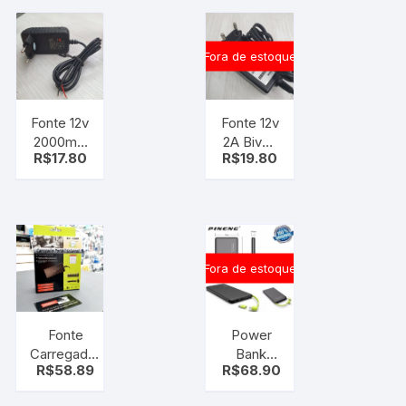
PLUG
PLUG P4
Fora de estoque
Fonte 12v
Fonte 12v
2000mA
2A Bivolt
R$
17.80
R$
19.80
Bivolt /
/ XED –
RLIV
2012C6 –
1077Y –
S/ Plug
S/ Plug
Fora de estoque
Fonte
Power
Carregador
Bank
R$
58.89
R$
68.90
Portátil
Pineng
Universal
Pn-951