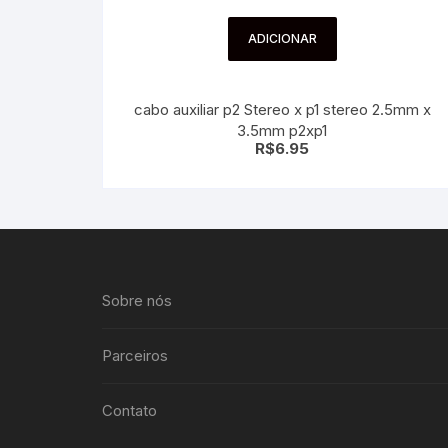
ADICIONAR
cabo auxiliar p2 Stereo x p1 stereo 2.5mm x
3.5mm p2xp1
R$
6.95
Sobre nós
Parceiros
Contato