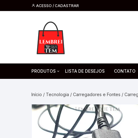
ACESSO / CADASTRAR
PRODUTOS
LISTA DE DESEJOS
CONTATO
Tecnologia
Fone de O
Headsets 
Início
/
Tecnologia
/
Carregadores e Fontes
/ Carreg
Moda, Beleza E Perfumaria
bijuteria
Cabos
Artesanato
Saúde
Pilha. Bater
Artigos para festa
moda
Microfone