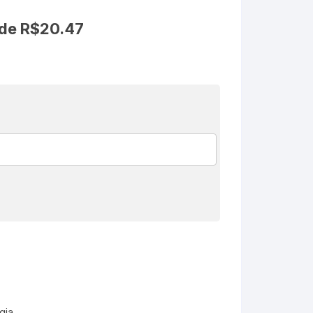
 de
R$
20.47
gia