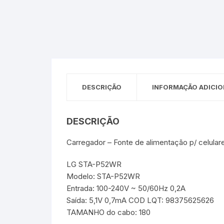
Sex Shop
Brinquedos
Limpeza
Artes e Ofí
Crianças 
Remédio
Segurança
Presentes
SJC
Etiquetas 
chaveiro
DESCRIÇÃO
INFORMAÇÃO ADICIO
DESCRIÇÃO
Carregador – Fonte de alimentação p/ celular
LG STA-P52WR
Modelo: STA-P52WR
Entrada: 100-240V ~ 50/60Hz 0,2A
Saída: 5,1V 0,7mA COD LQT: 98375625626
TAMANHO do cabo: 180