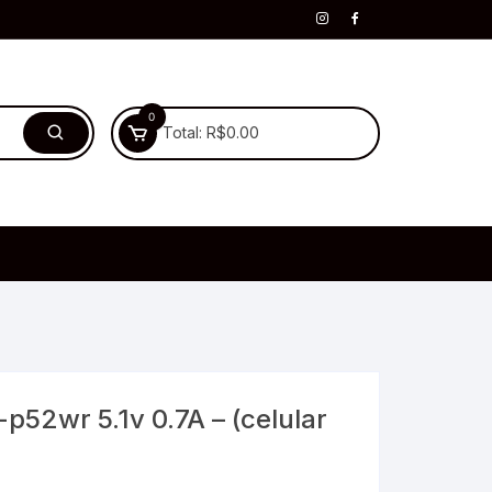
0
Total:
R$
0.00
p52wr 5.1v 0.7A – (celular