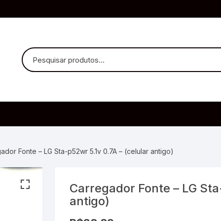
uvido Headphones
e Microfone
ador Fonte – LG Sta-p52wr 5.1v 0.7A – (celular antigo)
Carregador Fonte – LG Sta-
ia
antigo)