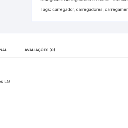
 para Bebês e
cios
Tags:
carregador
,
carregadores
,
carregamen
Pequenas
 e Embalagens
e Adesivos
NAL
AVALIAÇÕES (0)
es LG