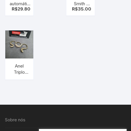
automático
Smith &
R$
29.80
R$
35.00
Escovado
Wosson
C/ Bainha
Americano
281AM ( c/
QUEBRA
VIDRO )
Anel
Triplo
Cobra
Dourado
–
tamanho
diversos
Sobre nós