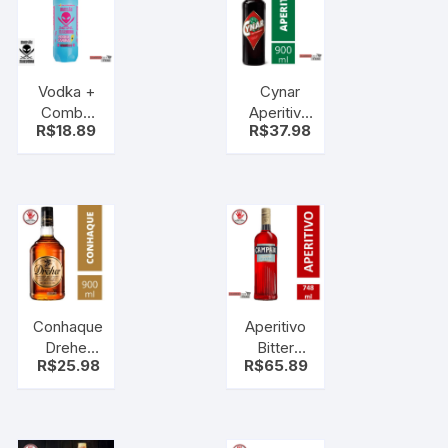
1L
Vodka +
Cynar
Combo
Aperitivo
R$
18.89
R$
37.98
Mansão
de
Maromba
Alcachofra
1L –
900ml
Bebida
Conhaque
Aperitivo
Dreher
Bitter
R$
25.98
R$
65.89
900ml –
Campari
Bebida
748ml –
Bebida