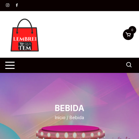
0
BEBIDA
Início
/ Bebida