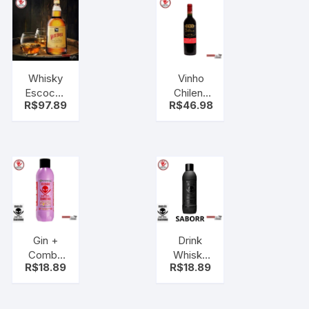
Whisky
Vinho
Escocês
Chileno
R$
97.89
R$
46.98
White
Tres
Horse 8
Medallas
Anos 1L
Cabernet
Sauvignon
750ml
Gin +
Drink
Combo
Whisky
R$
18.89
R$
18.89
Melancia
Combo
Mansão
Double
Maromba
Darkness