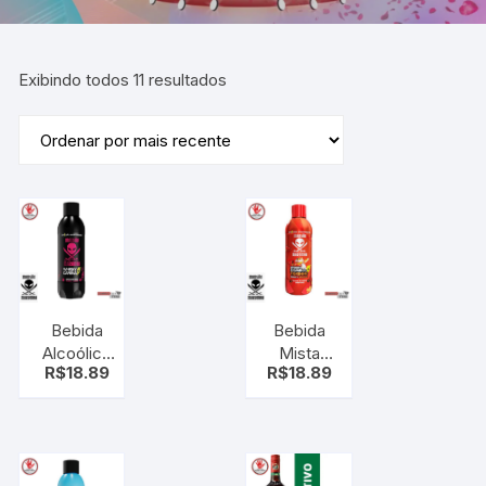
Exibindo todos 11 resultados
Bebida
Bebida
Alcoólica
Mista
R$
18.89
R$
18.89
Mansão
Whisky +
Maromba
Combo
Whisky 1L
Tigrinho
– Sabor
Mansão
Energético
Maromba