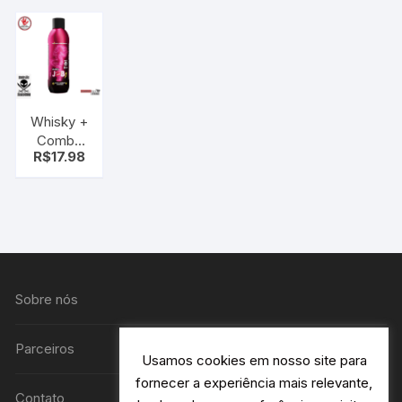
1L
Mansão
Maromba
1l
Whisky +
Combo
R$
17.98
Job 1L
Mansão
maromba
Sobre nós
Parceiros
Usamos cookies em nosso site para
fornecer a experiência mais relevante,
Contato