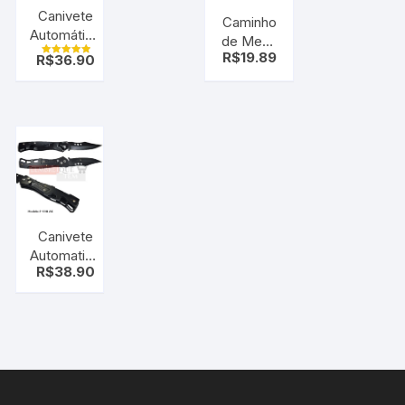
Canivete
Caminho
Automático
de Mesa
Tático
R$
19.89
R$
36.90
– Renda (
Avaliação
Militar
5.00
Pano de
de 5
cabo de
mesa )
madeira C/
Clip
Canivete
Automatico
R$
38.90
Militar
Knife / Clip
(F-998) AK