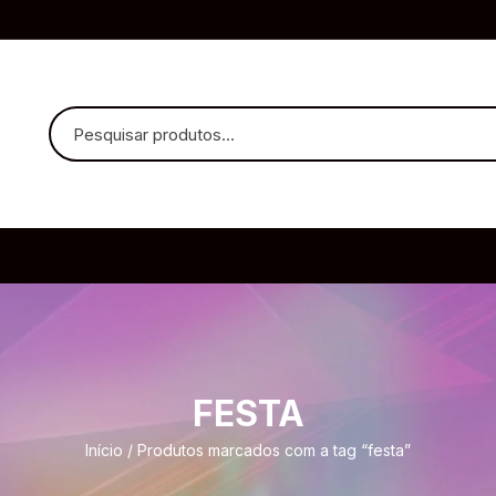
uvido Headphones
e Microfone
FESTA
ia
Início
/ Produtos marcados com a tag “festa”