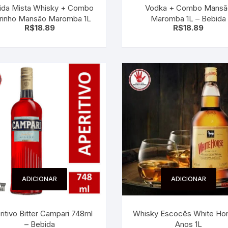
ida Mista Whisky + Combo
Vodka + Combo Mansã
 para Bebês e
cios
grinho Mansão Maromba 1L
Maromba 1L – Bebida
Pequenas
R$
18.89
R$
18.89
 e Embalagens
e Adesivos
ADICIONAR
ADICIONAR
ritivo Bitter Campari 748ml
Whisky Escocês White Ho
– Bebida
Anos 1L