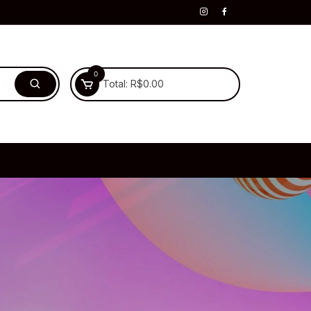
0
Total:
R$
0.00