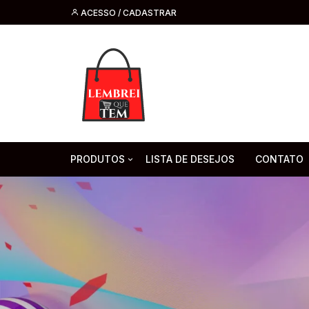
ACESSO / CADASTRAR
PRODUTOS
LISTA DE DESEJOS
CONTATO
Tecnologia
Fone de O
Headsets 
Moda, Beleza E Perfumaria
bijuteria
Cabos
Artesanato
Saúde
Pilha. Bater
Artigos para festa
moda
Microfone