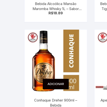
Bebida Alcoólica Mansão
Beb
Sex Shop
Brinquedos
Limpeza
Artes e Ofí
Maromba Whisky 1L – Sabor
Ti
Crianças 
R$
18.89
Energético
Remédio
Segurança
Presentes
SJC
Etiquetas 
chaveiro
ADICIONAR
Conhaque Dreher 900ml –
Ape
Bebida