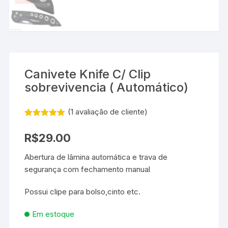
Canivete Knife C/ Clip
sobrevivencia ( Automático)
(
1
avaliação de cliente)
Avaliado
1
como
5.00
R$
29.00
de 5, com
baseado
em
Abertura de lâmina automática e trava de
avaliação de
segurança com fechamento manual
cliente
Possui clipe para bolso,cinto etc.
Em estoque