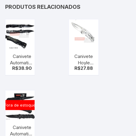
PRODUTOS RELACIONADOS
Canivete
Canivete
Automatico
Hoyle
R$
38.90
R$
27.88
Militar
manual
Knife / Clip
(F-998) AK
Fora de estoque
Canivete
Automatico