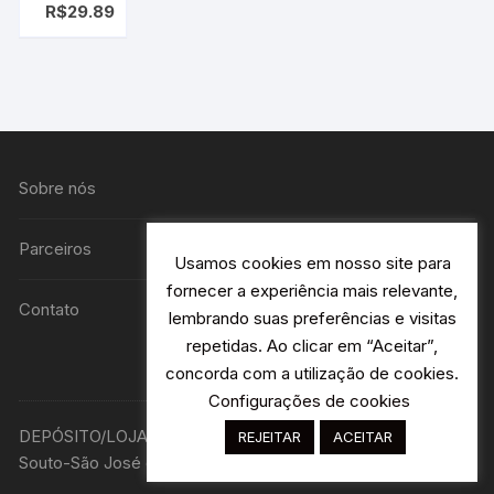
R$
29.89
Tatico
Militar
Hawk
Blades C/
Clip (K-
870)
Sobre nós
Parceiros
Usamos cookies em nosso site para
fornecer a experiência mais relevante,
Contato
lembrando suas preferências e visitas
repetidas. Ao clicar em “Aceitar”,
concorda com a utilização de cookies.
Configurações de cookies
DEPÓSITO/LOJA R. Avião Bandeirantes 115 H2- Jardim
REJEITAR
ACEITAR
Souto-São José dos Campos - SP Designer: