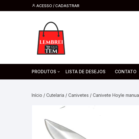
ACESSO / CADASTRAR
PRODUTOS
LISTA DE DESEJOS
CONTATO
Tecnologia
Fone de O
Headsets 
Início
/
Cutelaria
/
Canivetes
/ Canivete Hoyle manua
Moda, Beleza E Perfumaria
bijuteria
Cabos
Artesanato
Saúde
Pilha. Bater
Artigos para festa
moda
Microfone