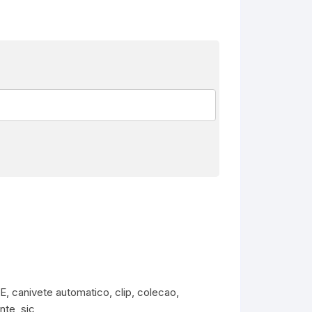
E
,
canivete automatico
,
clip
,
colecao
,
nte
,
sjc