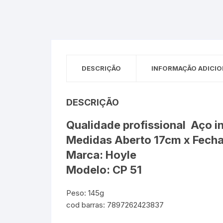
Sex Shop
Brinquedos
Limpeza
Artes e Ofí
Crianças 
Remédio
Segurança
Presentes
SJC
Etiquetas 
DESCRIÇÃO
INFORMAÇÃO ADICIO
chaveiro
DESCRIÇÃO
Qualidade profissional Aço i
Medidas Aberto 17cm x Fech
Marca: Hoyle
Modelo: CP 51
Peso: 145g
cod barras: 7897262423837