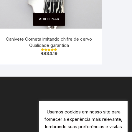
ADICIONAR
Canivete Corneta imitando chifre de cervo
Qualidade garantida
R$
34.19
Avaliação
5.00
de 5
Usamos cookies em nosso site para
fornecer a experiência mais relevante,
lembrando suas preferências e visitas