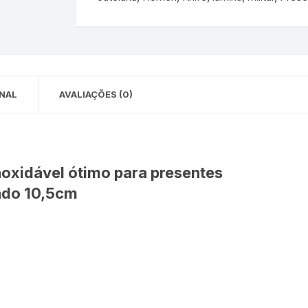
 para Bebês e
cios
Pequenas
 e Embalagens
e Adesivos
NAL
AVALIAÇÕES (0)
noxidável ótimo para presentes
ado 10,5cm