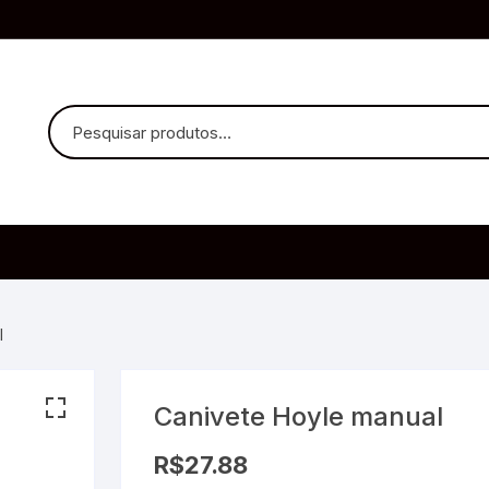
uvido Headphones
e Microfone
l
Canivete Hoyle manual
ia
R$
27.88