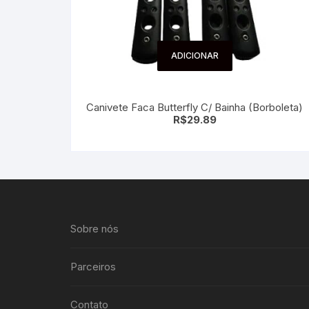
ADICIONAR
Canivete Faca Butterfly C/ Bainha (Borboleta)
R$
29.89
Sobre nós
Parceiros
Contato