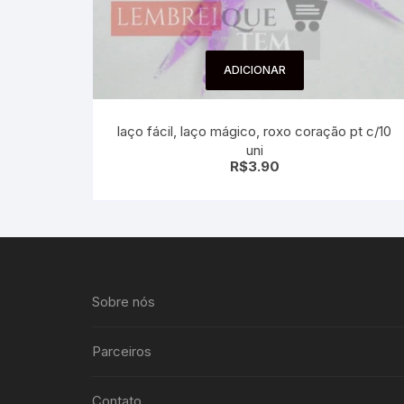
ADICIONAR
laço fácil, laço mágico, roxo coração pt c/10
uni
R$
3.90
Sobre nós
Parceiros
Contato