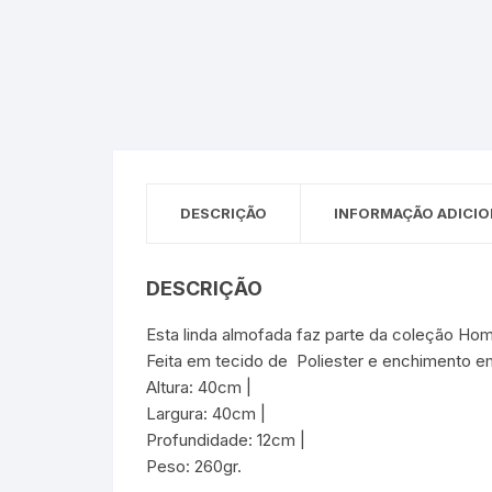
Sex Shop
Brinquedos
Limpeza
Artes e Ofí
Crianças 
Remédio
Segurança
Presentes
SJC
Etiquetas 
chaveiro
DESCRIÇÃO
INFORMAÇÃO ADICIO
DESCRIÇÃO
Esta linda almofada faz parte da coleção H
Feita em tecido de Poliester e enchimento em 
Altura: 40cm |
Largura: 40cm |
Profundidade: 12cm |
Peso: 260gr.