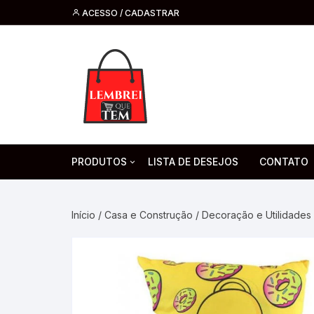
ACESSO / CADASTRAR
PRODUTOS
LISTA DE DESEJOS
CONTATO
Tecnologia
Fone de O
Headsets 
Início
/
Casa e Construção
/
Decoração e Utilidades
Moda, Beleza E Perfumaria
bijuteria
Cabos
Artesanato
Saúde
Pilha. Bater
Artigos para festa
moda
Microfone