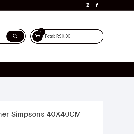
0
Total:
R$
0.00
mmer Simpsons 40X40CM