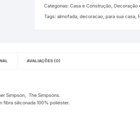
Categorias:
Casa e Construção
,
Decoração e
 para Bebês e
cios
Pequenas
Tags:
almofada
,
decoracao
,
para sua casa
,
 e Embalagens
e Adesivos
NAL
AVALIAÇÕES (0)
omer Simpson, The Simpsons.
fibra siliconada 100% poliéster.