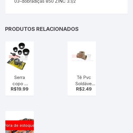
03-dobradiças 850 ZINC 3.1/2
PRODUTOS RELACIONADOS
Serra
Tê Pvc
copo 5
Soldável
R$
19.99
R$
2.49
pcs
com Rosca
25mmx3/4″
Marrom
Krona
Fora de estoque