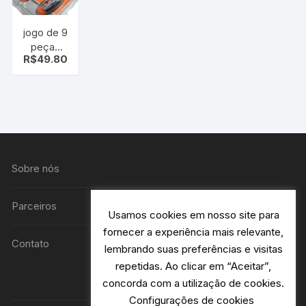
jogo de 9
peças
R$
49.80
chave de
fenda e
philips –
kit chave
Sobre nós
Parceiros
Usamos cookies em nosso site para
fornecer a experiência mais relevante,
Contato
lembrando suas preferências e visitas
repetidas. Ao clicar em “Aceitar”,
concorda com a utilização de cookies.
Configurações de cookies