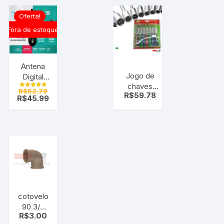
Oferta!
Fora de estoque
Antena
Jogo de
Digital
chaves
Híbrida
R$
52.79
Avaliação
R$
59.78
canhão 7
Portátil –
R$
45.99
5.00
de 5
pçs – kit
360°
ferramenta
Flex
chave
5,0m –
canhao
C/ Imã
cotovelo
90 3/4
R$
3.00
Marrom