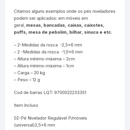
Citamos alguns exemplos onde os pés niveladores
podem ser aplicados: em móveis em
geral,
mesas, bancadas, caixas, caixotes,
puffs, mesa de pebolim, bilhar, sinuca e etc.
– 2-Medidas da rosca -2,5×6 mm
– 2 -Medidas da rosca -1,0×6 mm
– Altura mínimo-máxima – 2cm
– Altura mínimo-máxima – 1cm
– Carga – 20 kg
– Peso – 12 g
Cod de barras LQT: 9700022233351
Item Incluso
02-Pé Nivelador Regulável P/móveis
(universal)2,5×6 mm