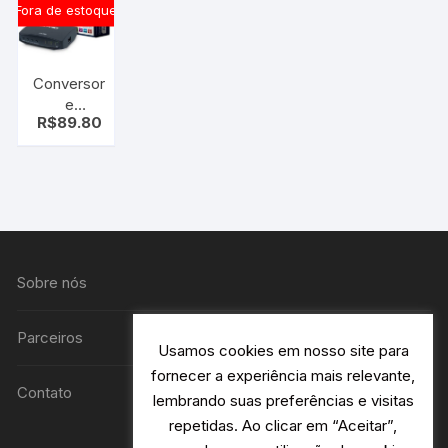
ano de
Fora de estoque
garantia)
Conversor
e
R$
89.80
Gravador
Digital
Aquário
DTV-
7000s Full
HD com
Cabo
HDMI
Sobre nós
Parceiros
Usamos cookies em nosso site para
fornecer a experiência mais relevante,
Contato
lembrando suas preferências e visitas
repetidas. Ao clicar em “Aceitar”,