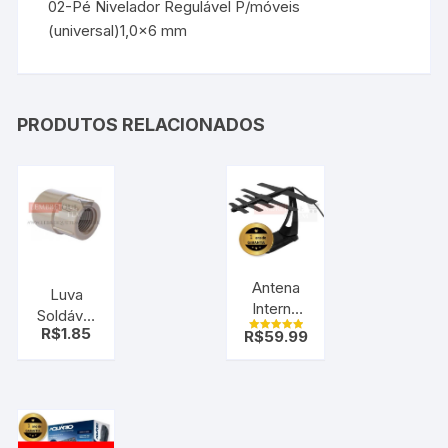
02-Pé Nivelador Regulável P/móveis
(universal)1,0×6 mm
PRODUTOS RELACIONADOS
Antena
Luva
Interna
Soldável
Para Tv
R$
1.85
R$
59.99
e
Avaliação
Uhf
5.00
Roscável
de 5
Prime
3/4 1/2
Tech
Krona
Super
1000 (1