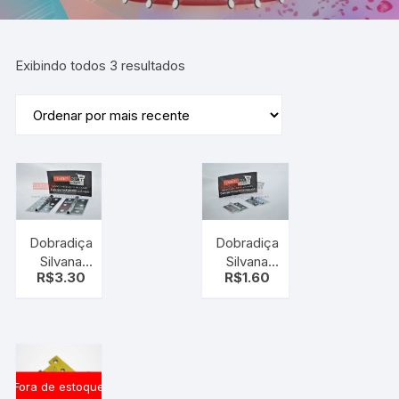
Exibindo todos 3 resultados
Dobradiça
Dobradiça
Silvana
Silvana
R$
3.30
R$
1.60
850 3.1/2
850 2
Zincada 3
furos
Peças
ZINC 1.1/2
Fora de estoque