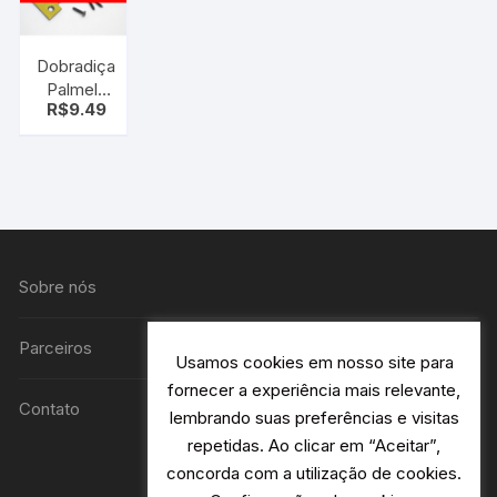
Dobradiça
Palmela
R$
9.49
Silvana
Fzo 4´´
Sobre nós
Parceiros
Usamos cookies em nosso site para
fornecer a experiência mais relevante,
Contato
lembrando suas preferências e visitas
repetidas. Ao clicar em “Aceitar”,
concorda com a utilização de cookies.