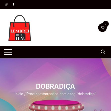
0
DOBRADIÇA
Início
/ Produtos marcados com a tag “dobradiça”