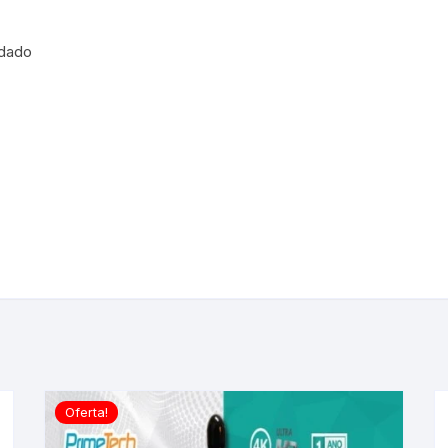
idado
Oferta!