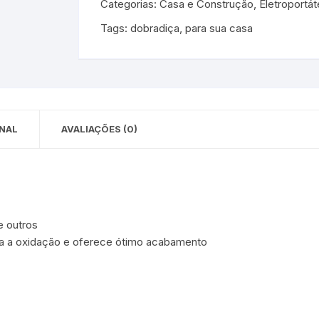
Categorias:
Casa e Construção
,
Eletroportá
 para Bebês e
cios
Tags:
dobradiça
,
para sua casa
Pequenas
 e Embalagens
e Adesivos
NAL
AVALIAÇÕES (0)
e outros
ra a oxidação e oferece ótimo acabamento