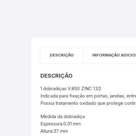
Sex Shop
Brinquedos
Limpeza
Artes e Ofí
Crianças 
Remédio
Segurança
Presentes
SJC
Etiquetas 
chaveiro
DESCRIÇÃO
INFORMAÇÃO ADICIO
DESCRIÇÃO
1 dobradiças V.850 ZINC 1.1/2
Indicada para fixação em portas, janelas, entr
Possui tratamento oxidado que protege cont
Medida da dobradiça
Espessura:0.01 mm
Altura:37 mm