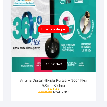
Fora de estoque
ADICIONAR
Antena Digital Híbrida Portátil – 360° Flex
5,0m – C/ Imã
R$
45.99
R$
52.79
Avaliação
5.00
de 5