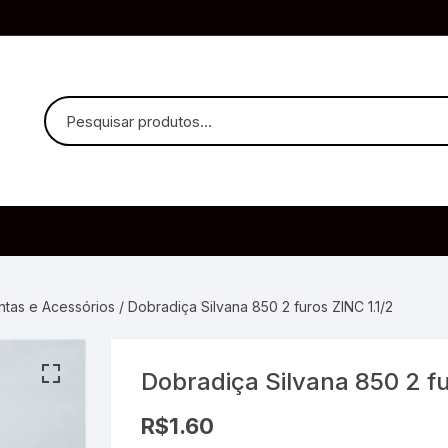
uvido Headphones
e Microfone
entas e Acessórios
/ Dobradiça Silvana 850 2 furos ZINC 1.1/2
Dobradiça Silvana 850 2 fu
ia
R$
1.60