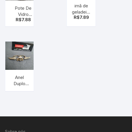
imã de
Pote De
geladeira
Vidro
R$
7.89
pepsi
R$
7.88
Redondo
Transparente
Com Tampa
De Plastico
vermelho
300ml
Anel
Duplo
Caveira
Asas
osso
Dourado
–
tamanho
diversos
Sobre nós