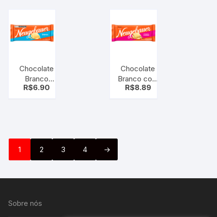
de aniversário
Dori 70g –
Doce
Chocolate
Chocolate
Branco
Branco com
R$
6.90
R$
8.89
Neugebauer
Cookies
80g – Doce
Neugebauer
80g
1
2
3
4
→
Sobre nós