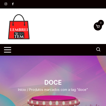
0
DOCE
Início
/ Produtos marcados com a tag “doce”