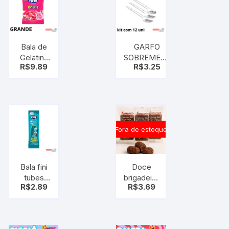
Bala de
GARFO
Gelatina
SOBREMESA
R$
9.89
R$
3.25
Fini
PL CRISTAL
Beijos
C12 UNID
Morango
90g
Fora de estoque
Bala fini
Doce
tubes
brigadeiro
R$
2.89
R$
3.69
mini pinta
cremoso
lingua 15g
48g