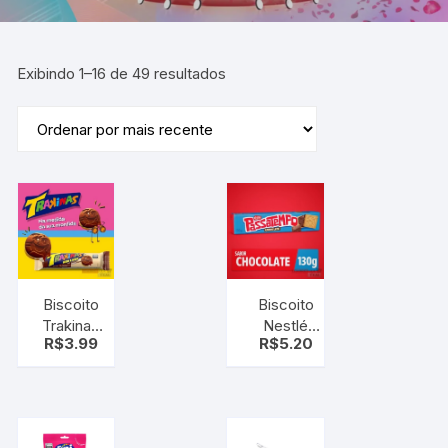
Exibindo 1–16 de 49 resultados
Biscoito
Biscoito
Trakinas
Nestlé
R$
3.99
R$
5.20
Recheado
Recheado
Meio/Meio
Passatempo
Chocolate
Chocolate
130g