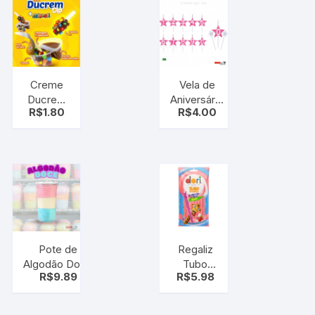
Creme
Vela de
Ducrem
Aniversário
R$
1.80
R$
4.00
Dip Ball
(ESTRELA
Coloreti
COM
16g
NUMERO)
– ROSA
Pote de
Regaliz
Algodão Doce
Tubo
R$
9.89
R$
5.98
20g Colorido
Recheado
–
Yogurte
lembrancinhas
Ácido