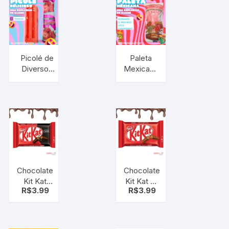
Picolé de
Paleta
Diversos
Mexicana
Sabores –
Morango,
sobremesa
Açai,
gelada
Leite
Ninho e
Pistache
– paletas
recheada
Chocolate
Chocolate
Kit Kat
Kit Kat ao
R$
3.99
R$
3.99
Dark
Leite
Nestlé –
Nestlé –
41,5g
41,5g