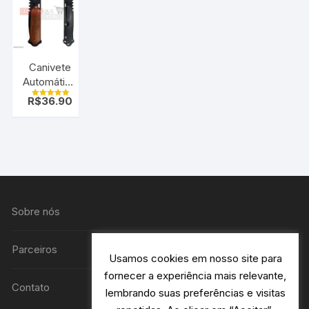
Canivete
Automático
Tático
R$
36.90
Avaliação
Militar
5.00
de 5
cabo de
madeira C/
Clip
Sobre nós
Parceiros
Usamos cookies em nosso site para
fornecer a experiência mais relevante,
Contato
lembrando suas preferências e visitas