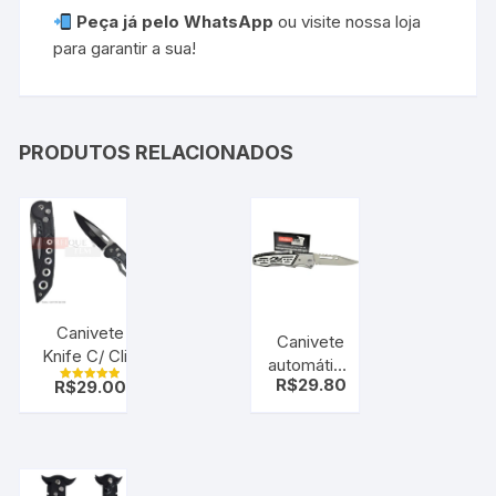
Peça já pelo WhatsApp
ou visite nossa loja
para garantir a sua!
PRODUTOS RELACIONADOS
Canivete
Canivete
Knife C/ Clip
automático
sobrevivencia
R$
29.80
R$
29.00
Escovado
Avaliação
( Automático)
5.00
C/ Bainha
de 5