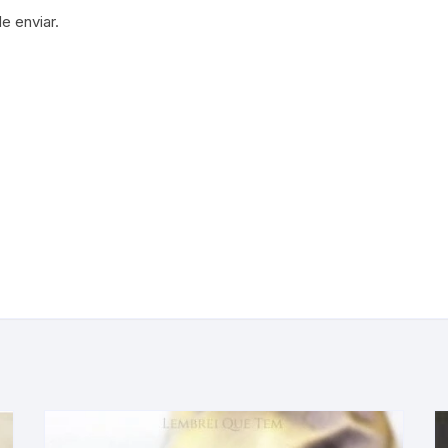
e enviar.
iner coisa que gira