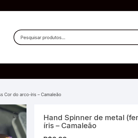
uvido Headphones
e Microfone
ss Cor do arco-íris – Camaleão
Hand Spinner de metal (fer
ia
íris – Camaleão