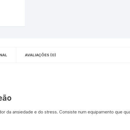
 para Bebês e
cios
Pequenas
 e Embalagens
e Adesivos
NAL
AVALIAÇÕES (0)
leão
r da ansiedade e do stress. Consiste num equipamento que qua