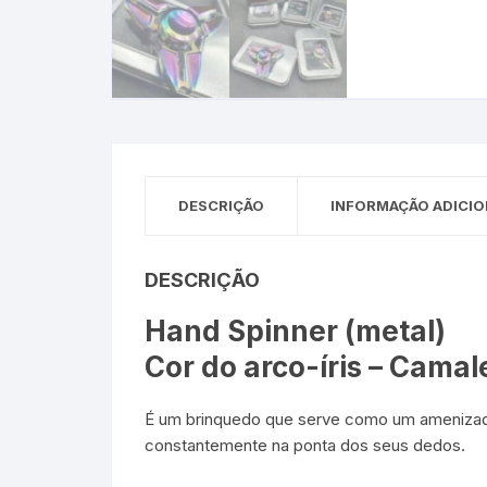
Sex Shop
Brinquedos
Limpeza
Artes e Ofí
Crianças 
Remédio
Segurança
Presentes
SJC
Etiquetas 
chaveiro
DESCRIÇÃO
INFORMAÇÃO ADICIO
DESCRIÇÃO
Hand Spinner (metal)
Cor do arco-íris – Cama
É um brinquedo que serve como um amenizado
constantemente na ponta dos seus dedos.