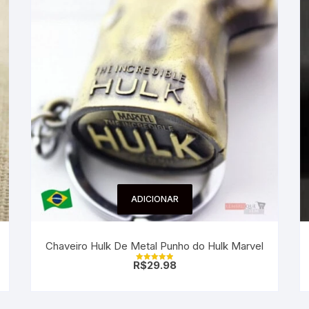
ADICIONAR
Chaveiro Hulk De Metal Punho do Hulk Marvel
R$
29.98
Avaliação
5.00
de 5