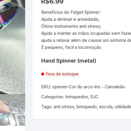
R$
6.99
Benefícios do Fidget Spinner:
es e Fontes
Ajuda a diminuir e ansiedade;
Ótimo instrumento anti stress;
, Utilidades e
s
Ajuda a manter as mãos ocupadas sem fazer
s
ta – Boneca etc
ajuda a relaxar além de causar um sintoma d
É pequeno, facil a locomoção
lúcia
 Jogos ao Ar Livre
Hand Spinner (metal)
 para Bebês e
itness
áteis, Ferramentas e
Pequenas
s
Fora de estoque
e Brinquedo
e Utilidades
Molduras para Fotos e
SKU:
spinner-Cor do arco-íris - Camaleão
Decoração de Parede
Categorias:
brinquedos
,
SJC
 coleções
 E FIXAÇÃO
Tags:
anti stress
,
brinquedo
,
escola
,
utilidad
mas de Brinquedo
essórios para pintura
a festa
 Educacionais
Hidráulica
e Adesivos