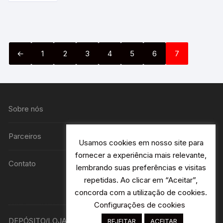
←
1
2
3
4
5
6
7
Sobre nós
Parceiros
Usamos cookies em nosso site para
fornecer a experiência mais relevante,
Contato
lembrando suas preferências e visitas
repetidas. Ao clicar em “Aceitar”,
concorda com a utilização de cookies.
Configurações de cookies
DEPÓSITO/LOJA R. Avião Bandeirantes 115 H2- Jardim
REJEITAR
ACEITAR