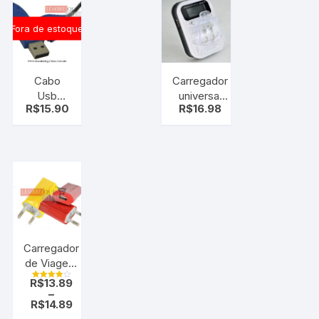
componente
3.5mm
(rca fêmea)
p2xp1
Fora de estoque
Cabo
Carregador
Usb
universal
R$
15.90
R$
16.98
Nokia
para
Ca-42
baterias e
6101 3220
Celulares
7250
conexao
antiga
Carregador
de Viagem
USB , Para
R$
13.89
Avaliação
todos
–
4.00
de 5
R$
14.89
celulares