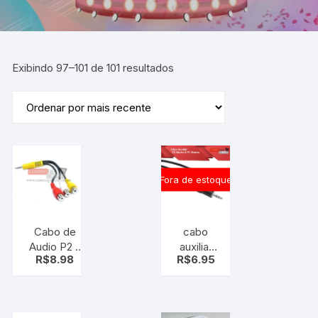
Exibindo 97–101 de 101 resultados
Fora de estoque
Cabo de
cabo
Audio P2 x
auxiliar
R$
8.98
R$
6.95
RCA para
p2
Diversos
Stereo x
aparelhos,
p1 stereo
video
2.5mm x