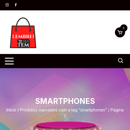
0
SMARTPHONES
Início
/
Produtos marcados com a tag “smartphones”
/ Página
7