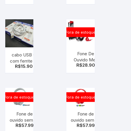
de
Preto –
celular –
AC027
suporte
veicular
Fora de estoque
Fone De
cabo USB C
Ouvido Mex
com ferrite P/
R$
28.90
Best Audio
R$
15.90
carregamento
Am-567 –
e
HEADPHONES
Transferência
de dados (
tipo C )
Fora de estoque
Fora de estoque
Fone de
Fone de
ouvido sem fio
ouvido sem fio
R$
57.99
R$
57.99
HEADPHONES
HEADPHONES