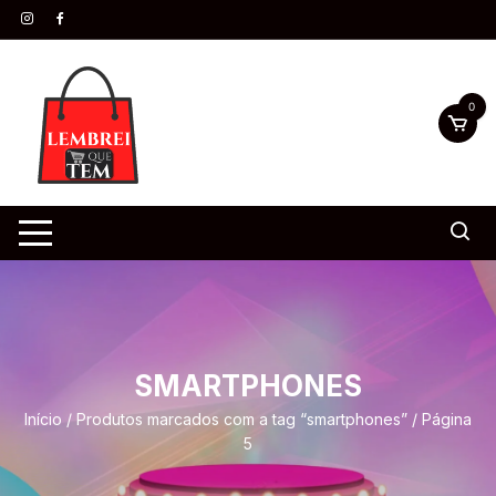
0
SMARTPHONES
Início
/
Produtos marcados com a tag “smartphones”
/ Página
5