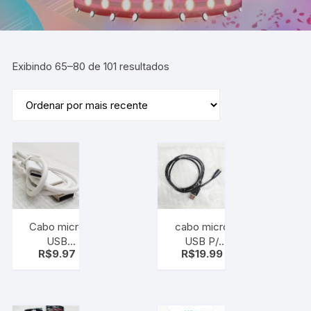
Exibindo 65–80 de 101 resultados
Cabo micro
cabo micro
USB
USB P/
R$
9.97
R$
19.99
carregamento
carregamento
e
e
transferência
Transferência
de dados –
de dados