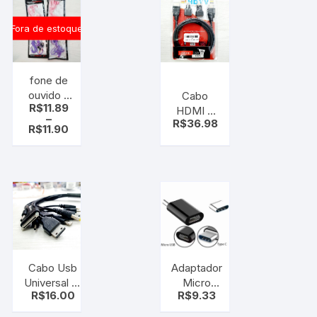
Branco
Fora de estoque
fone de
ouvido –
Cabo
R$
11.89
universal (
HDMI 3
–
R$
36.98
microfone
Em 1 –
R$
11.90
e aceita
Hdtv
chamada
) MS – 5v
– 110 cm
Cabo Usb
Adaptador
Universal 10
Micro
R$
16.00
R$
9.33
Em 1 C/ 10
USB
Cabos P/
Femea X