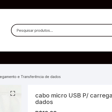
uvido Headphones
e Microfone
regamento e Transferência de dados
cabo micro USB P/ carreg
ia
dados