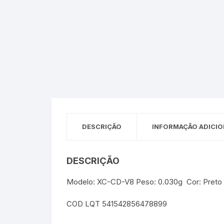
Sex Shop
Brinquedos
Limpeza
Artes e Ofí
Crianças 
Remédio
Segurança
Presentes
SJC
Etiquetas 
chaveiro
DESCRIÇÃO
INFORMAÇÃO ADICIO
DESCRIÇÃO
Modelo: XC-CD-V8 Peso: 0.030g Cor: Preto
COD LQT 541542856478899