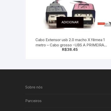
ADICIONAR
Cabo Extensor usb 2.0 macho X fêmea 1
metro – Cabo grosso -UBS A PRIMEIRA
R$
38.45
LINHA
Sobre nós
Parceiros