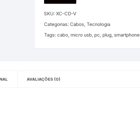
 para Bebês e
cios
SKU:
XC-CD-V
Pequenas
 e Embalagens
Categorias:
Cabos
,
Tecnologia
Tags:
cabo
,
micro usb
,
pc
,
plug
,
smartphone
e Adesivos
NAL
AVALIAÇÕES (0)