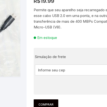
R$
19.99
Permite que seu aparelho seja recarregado 
es e Fontes
esse cabo USB 2.0 em uma ponta, e na outr
transferência de mais de 400 MBPs Compatí
, Utilidades e
s
Micro-USB (V8).
s
ta – Boneca etc
Em estoque
lúcia
 Jogos ao Ar Livre
 para Bebês e
itness
áteis, Ferramentas e
Pequenas
s
Simulação de frete
e Brinquedo
e Utilidades
Molduras para Fotos e
Decoração de Parede
 coleções
 E FIXAÇÃO
mas de Brinquedo
essórios para pintura
a festa
 Educacionais
Hidráulica
e Adesivos
COMPRAR