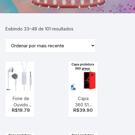
Exibindo 33–48 de 101 resultados
Fone de
Capa
Ouvido
360 S10
R$
19.79
R$
39.90
Com
Samsung
Microfone
Galaxy À
H330
Prova de
Choque