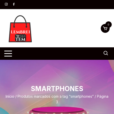
0
SMARTPHONES
Início
/
Produtos marcados com a tag “smartphones”
/ Página
3