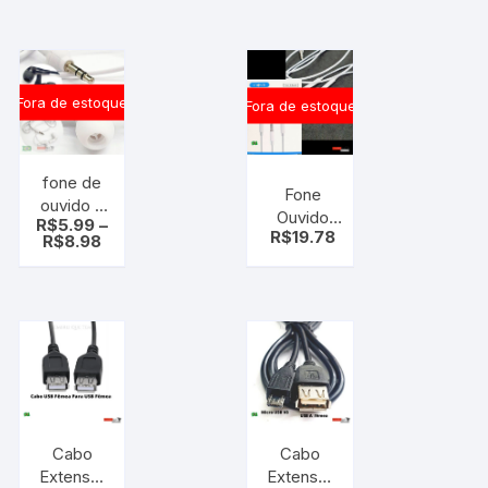
USB A
cartão SD
Fêmea –
micro
plugx
Fora de estoque
Fora de estoque
fone de
Fone
ouvido –
Ouvido
R$
5.99
–
universal
R$
19.78
Intra C/
R$
8.98
simples-
Microfone
130 cm
Inova (
branco
Chip
ou preto
inteligente
com
redução
de ruido )
Cabo
Cabo
Extensor
Extensor