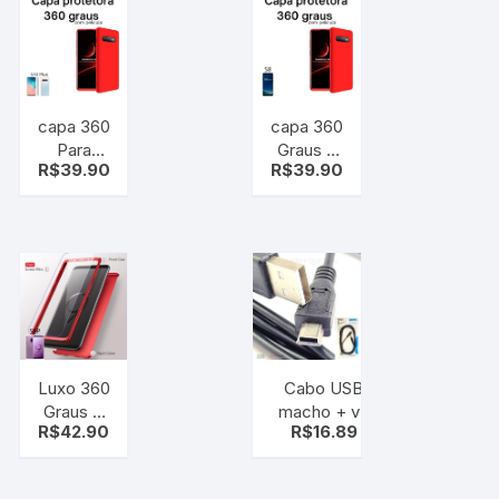
capa 360
capa 360
Para
Graus À
R$
39.90
R$
39.90
Samsung
Prova de
Galaxy
Choque
S10 Plus
Para
À Prova
Samsung
de
Galaxy
Choque
S8
Luxo 360
Cabo USB
Graus À
macho + v3
R$
42.90
R$
16.89
Prova de
p/
Choque
transferência
Para
de dados e