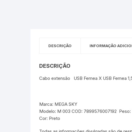
Sex Shop
Brinquedos
Limpeza
Artes e Ofí
Crianças 
Remédio
Segurança
Presentes
SJC
Etiquetas 
DESCRIÇÃO
INFORMAÇÃO ADICIO
chaveiro
DESCRIÇÃO
Cabo extensão USB Femea X USB Femea 1,
Marca: MEGA SKY
Modelo: M 003 COD: 7899576007192 Peso:
Cor: Preto
Todas as informações divulgadas são de resp