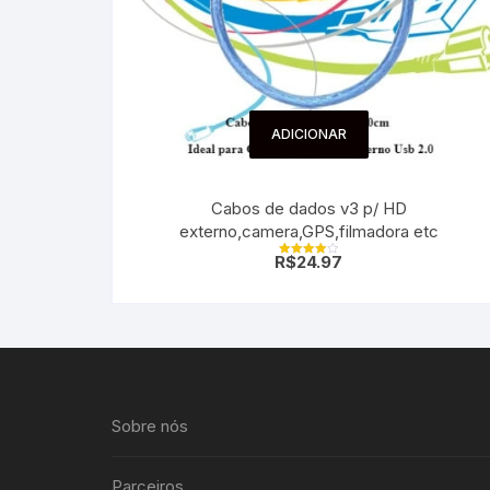
ADICIONAR
Cabos de dados v3 p/ HD
externo,camera,GPS,filmadora etc
R$
24.97
Avaliação
4.00
de 5
Sobre nós
Parceiros