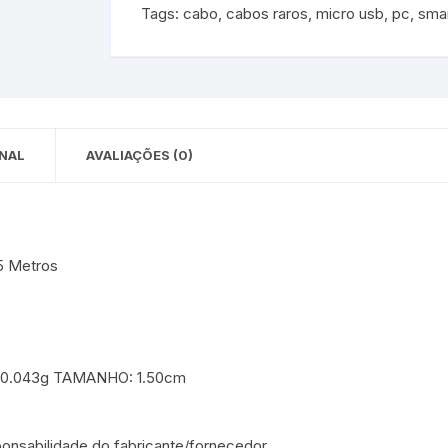
Tags:
cabo
,
cabos raros
,
micro usb
,
pc
,
sma
 para Bebês e
cios
Pequenas
 e Embalagens
e Adesivos
NAL
AVALIAÇÕES (0)
5 Metros
 0.043g TAMANHO: 1.50cm
onsabilidade do fabricante/fornecedor.