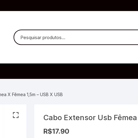
uvido Headphones
e Microfone
mea X Fêmea 1,5m – USB X USB
Cabo Extensor Usb Fêmea
ia
R$
17.90