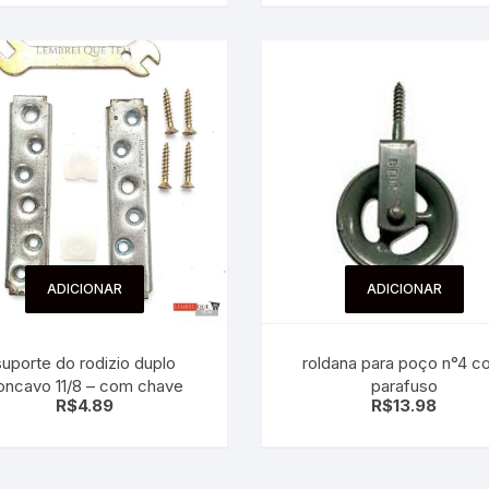
ADICIONAR
ADICIONAR
suporte do rodizio duplo
roldana para poço n°4 com
oncavo 11/8 – com chave
parafuso
R$
4.89
R$
13.98