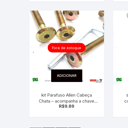
Fora de estoque
ADICIONAR
kit Parafuso Allen Cabeça
Chata – acompanha a chave
c
R$
9.89
allen