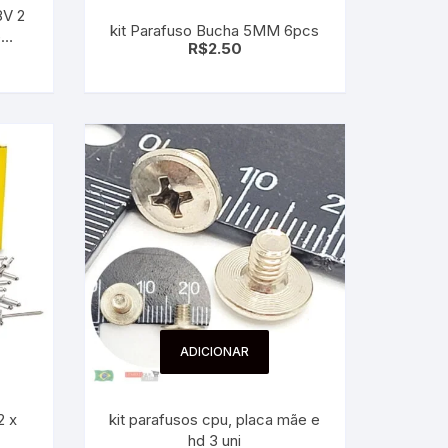
8V 2
kit Parafuso Bucha 5MM 6pcs
e
R$
2.50
–
ADICIONAR
2 x
kit parafusos cpu, placa mãe e
hd 3 uni