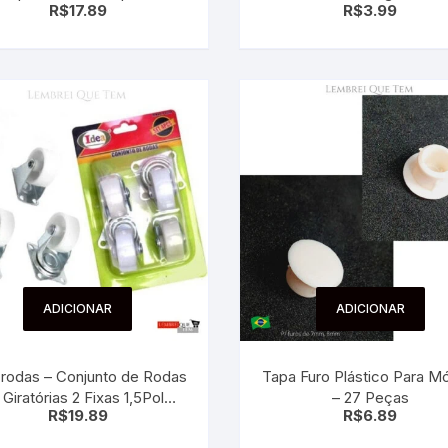
R$
17.89
R$
3.99
ADICIONAR
ADICIONAR
rodas – Conjunto de Rodas
Tapa Furo Plástico Para M
 Giratórias 2 Fixas 1,5Pol
– 27 Peças
R$
19.89
R$
6.89
Plástico