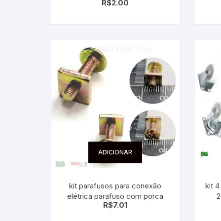
R$
2.00
ADICIONAR
kit parafusos para conexão
kit 4 
elétrica parafuso com porca
2
R$
7.01