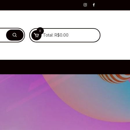
0
Total:
R$
0.00