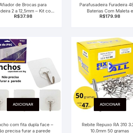
Afiador de Brocas para
Parafusadeira Furadeira 4
 para Bebês e
cios
adeira 2 a 12,5mm – Kit com
Baterias Com Maleta 
Pequenas
R$
37.98
R$
179.98
e e Lixas – kit com 4 lixas
Acessórios Completo 
 e Embalagens
FERRAMENTA
e Adesivos
ADICIONAR
ADICIONAR
cho com fita dupla face –
Rebite Repuxo RA 310 3.
Não precisa furar a parede
10.0mm 50 gramas