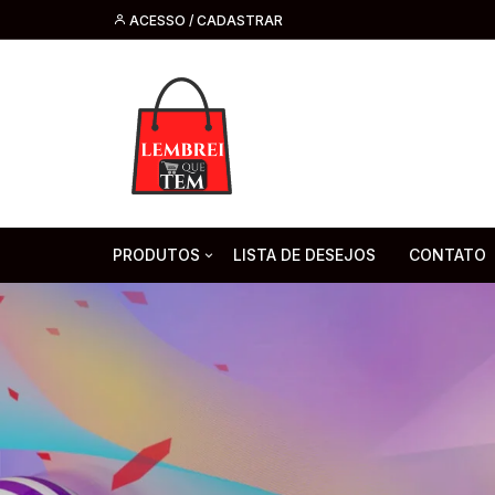
ACESSO / CADASTRAR
PRODUTOS
LISTA DE DESEJOS
CONTATO
Tecnologia
Fone de O
Headsets 
Moda, Beleza E Perfumaria
bijuteria
Cabos
Artesanato
Saúde
Pilha. Bater
Artigos para festa
moda
Microfone