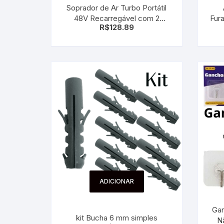
Soprador de Ar Turbo Portátil
Sex Shop
Brinquedos
Limpeza
Artes e Ofí
48V Recarregável com 2
Fur
Crianças 
R$
128.89
Baterias – Limpeza Profissional
Chav
Remédio
Segurança
Presentes
Sem Fio
SJC
Etiquetas 
chaveiro
ADICIONAR
Gan
kit Bucha 6 mm simples