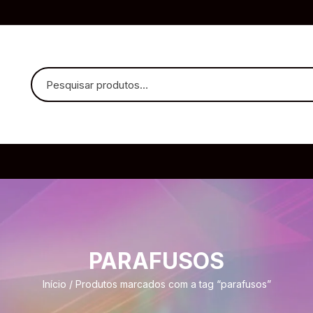
uvido Headphones
e Microfone
PARAFUSOS
ia
Início
/ Produtos marcados com a tag “parafusos”