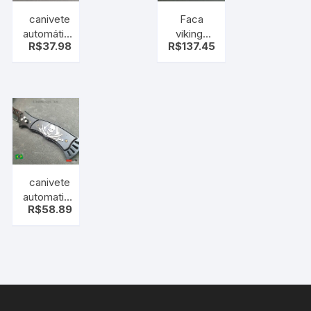
canivete
Faca
automático
vikings
R$
37.98
R$
137.45
com trava
com
de
bainha –
segurança
estilo
( aço
medieva
inoxidável
)
canivete
automatico
R$
58.89
com trava
de
seguranca
( caveira )