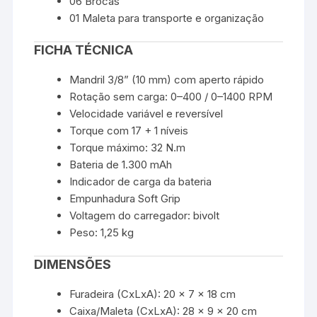
06 Brocas
01 Maleta para transporte e organização
FICHA TÉCNICA
Mandril 3/8” (10 mm) com aperto rápido
Rotação sem carga: 0–400 / 0–1400 RPM
Velocidade variável e reversível
Torque com 17 + 1 níveis
Torque máximo: 32 N.m
Bateria de 1.300 mAh
Indicador de carga da bateria
Empunhadura Soft Grip
Voltagem do carregador: bivolt
Peso: 1,25 kg
DIMENSÕES
Furadeira (CxLxA): 20 x 7 x 18 cm
Caixa/Maleta (CxLxA): 28 x 9 x 20 cm