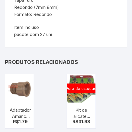
Tapa furo
Redondo (7mm 8mm)
Formato: Redondo
Item Incluso
pacote com 27 uni
PRODUTOS RELACIONADOS
Fora de estoque
Adaptador
Kit de
Amanco
alicates
R$
1.79
R$
31.98
Soldável –
3pçs –
25 x 3/4
Alicate