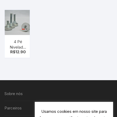
mm
Universal,
Bico e
Corte
4 Pé
Nivelador
R$
12.90
Regulável
P/móveis
(universal)
Sobre nós
Parceiros
Usamos cookies em nosso site para