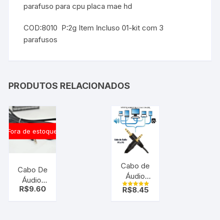
parafuso para cpu placa mae hd
COD:8010 P:2g Item Incluso 01-kit com 3
parafusos
PRODUTOS RELACIONADOS
Fora de estoque
Cabo de
Cabo De
Áudio
Áudio,
P2xP2
R$
9.60
R$
8.45
Estéreo
Avaliação
Macho x
5.00
P2 X Rca
de 5
Macho
dourado
Dourado