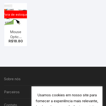
Fora de estoque
Mouse
Optico
R$
18.80
com led
vermelho
XC-MS-
11F
Sobre nós
Parceiros
Usamos cookies em nosso site para
fornecer a experiência mais relevante,
Contato