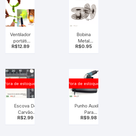
Tipo
Dourada
Carteira
– Moda e
Feminina
Estilo
Masculina
Ventilador
Bobina
portátil
Metal
R$
12.89
R$
0.95
Micro
Alta –
USB,
Maquina
ventilador
de
para
costura
celular
Fora de estoque
Fora de estoque
Escova De
Punho Auxiliar
Carvão
Para
R$
2.99
R$
9.98
Esmerilhadeira
Esmerilhadeira
/ Politriz-
Empunhadura