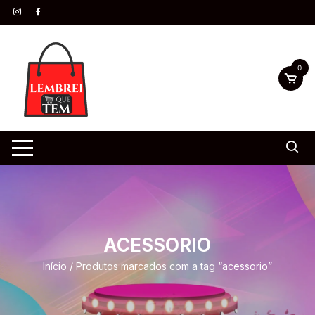
0
ACESSORIO
Início
/ Produtos marcados com a tag “acessorio”