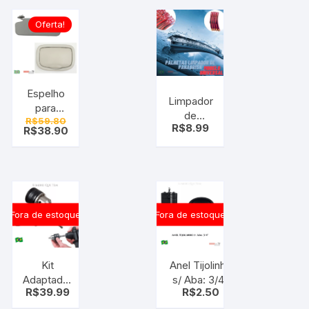
Lateral
Oferta!
Espelho
Limpador
para
de
R$
59.80
quebra
R$
8.99
Parabrisa
R$
38.90
sol –
universal
com
Palheta
moldura
Para
–
Carro
universal
Vidro Sw
Fora de estoque
Fora de estoque
Gancho
Dianteiras
Kit
Anel Tijolinho
Adaptador
s/ Aba: 3/4″
R$
39.99
R$
2.50
mandril
Equipamentos
Martelete
Fitness etc