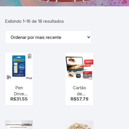
Exibindo 1–16 de 18 resultados
Pen
Cartão
Drive
de
R$
31.55
R$
57.79
Bingo
Memória
8gb Usb
SanDisk
2.0
Ultra
Memória
64GB
MicroSD