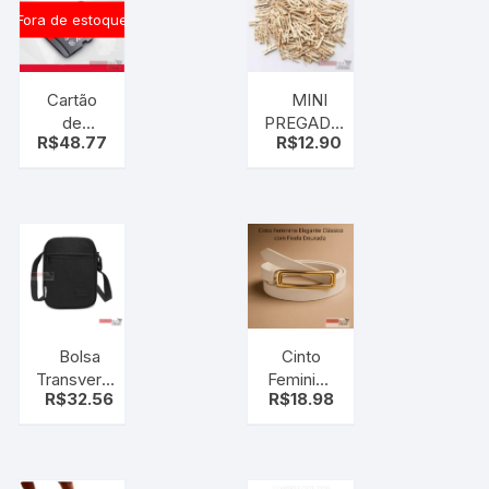
Fora de estoque
Cartão
MINI
de
PREGADOR
R$
48.77
R$
12.90
Memória
2,5CM C30
SanDisk
PÇS
Ultra
32GB
MicroSD
Classe 10
Bolsa
Cinto
Transversal
Feminino
R$
32.56
R$
18.98
Para
Elegante
Celular
Clássico
Bolsa Bag
com
Unissex
Fivela